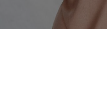
Hamburger Sparkasse
Dammtorstr. 1
20354 Hamburg