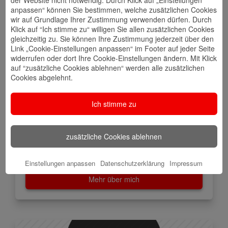
der Website nicht notwendig. Durch Klick auf „Einstellungen
anpassen“ können Sie bestimmen, welche zusätzlichen Cookies
wir auf Grundlage Ihrer Zustimmung verwenden dürfen. Durch
Klick auf “Ich stimme zu“ willigen Sie allen zusätzlichen Cookies
Sven Nuthmann Bankbetriebswirt
gleichzeitig zu. Sie können Ihre Zustimmung jederzeit über den
Link „Cookie-Einstellungen anpassen“ im Footer auf jeder Seite
Vermögensberater, Region West
widerrufen oder dort Ihre Cookie-Einstellungen ändern. Mit Klick
auf “zusätzliche Cookies ablehnen“ werden alle zusätzlichen
Ein Weg entsteht, wenn man ihn geht! -Aus China-
Cookies abgelehnt.
Neue Grosse Bergstraße 9
Ich stimme zu
22767 Hamburg
zusätzliche Cookies ablehnen
Einstellungen anpassen
Datenschutzerklärung
Impressum
Mehr über mich