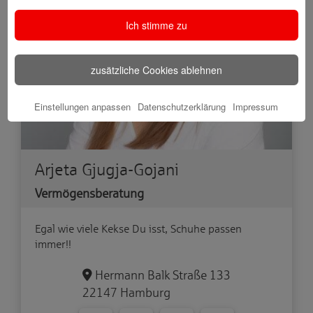
Ich stimme zu
zusätzliche Cookies ablehnen
Einstellungen anpassen
Datenschutzerklärung
Impressum
Arjeta Gjugja-Gojani
Vermögensberatung
Egal wie viele Kekse Du isst, Schuhe passen
immer!!
Hermann Balk Straße 133
22147 Hamburg