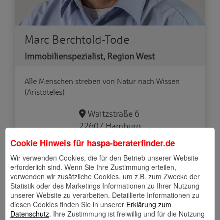
Marc Berchtold-Tode
Immobilienspezialist, Region West
Alle Menschen streben von Natur nach Wissen
(Aristoteles)
Waitzstraße 6
22607 Hamburg
Cookie Hinweis für
haspa-beraterfinder.de
Wir verwenden Cookies, die für den Betrieb unserer Website
erforderlich sind. Wenn Sie Ihre Zustimmung erteilen,
verwenden wir zusätzliche Cookies, um z.B. zum Zwecke der
Statistik oder des Marketings Informationen zu Ihrer Nutzung
Mehr über mich
unserer Website zu verarbeiten. Detaillierte Informationen zu
diesen Cookies finden Sie in unserer
Erklärung zum
Datenschutz
. Ihre Zustimmung ist freiwillig und für die Nutzung