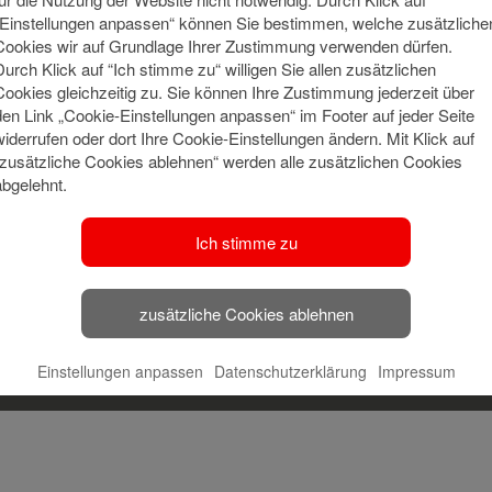
„Einstellungen anpassen“ können Sie bestimmen, welche zusätzliche
Cookies wir auf Grundlage Ihrer Zustimmung verwenden dürfen.
Durch Klick auf “Ich stimme zu“ willigen Sie allen zusätzlichen
Cookies gleichzeitig zu. Sie können Ihre Zustimmung jederzeit über
den Link „Cookie-Einstellungen anpassen“ im Footer auf jeder Seite
widerrufen oder dort Ihre Cookie-Einstellungen ändern. Mit Klick auf
“zusätzliche Cookies ablehnen“ werden alle zusätzlichen Cookies
abgelehnt.
Hamburger Sparkasse
Dammtorstr. 1
Ich stimme zu
20354 Hamburg
mpressum
Datenschutzbestimmungen
Nutzungsbedingunge
zusätzliche Cookies ablehnen
baningo
Maintained with
by
.
© 2026 baningo GmbH.
Einstellungen anpassen
Datenschutzerklärung
Impressum
Alle Rechte vorbehalten.