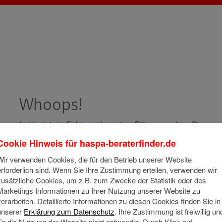
Whoops!
Leider ist ein Fehler aufgetreten. Bitte versuchen Sie es s
noch einmal.
Cookie Hinweis für
haspa-beraterfinder.de
Bitte wenden Sie sich an support@baningo.com, sollte de
weiterhin auftauchen.
Wir verwenden Cookies, die für den Betrieb unserer Website
erforderlich sind. Wenn Sie Ihre Zustimmung erteilen, verwenden wir
Technische Informationen
zusätzliche Cookies, um z.B. zum Zwecke der Statistik oder des
Marketings Informationen zu Ihrer Nutzung unserer Website zu
verarbeiten. Detaillierte Informationen zu diesen Cookies finden Sie in
unserer
Erklärung zum Datenschutz
. Ihre Zustimmung ist freiwillig un
für die Nutzung der Website nicht notwendig. Durch Klick auf