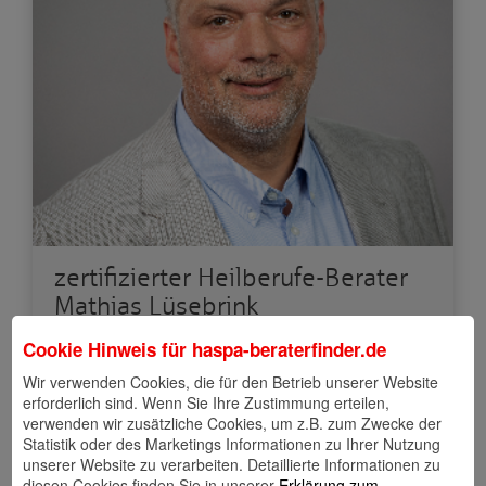
zertifizierter Heilberufe-Berater
Mathias Lüsebrink
Region Süd
Cookie Hinweis für
haspa-beraterfinder.de
Wir verwenden Cookies, die für den Betrieb unserer Website
erforderlich sind. Wenn Sie Ihre Zustimmung erteilen,
Dammtorstr. 1
verwenden wir zusätzliche Cookies, um z.B. zum Zwecke der
Statistik oder des Marketings Informationen zu Ihrer Nutzung
20354 Hamburg
unserer Website zu verarbeiten. Detaillierte Informationen zu
diesen Cookies finden Sie in unserer
Erklärung zum