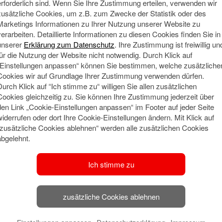
erforderlich sind. Wenn Sie Ihre Zustimmung erteilen, verwenden wir
Termin vereinbaren
zusätzliche Cookies, um z.B. zum Zwecke der Statistik oder des
Marketings Informationen zu Ihrer Nutzung unserer Website zu
verarbeiten. Detaillierte Informationen zu diesen Cookies finden Sie in
unserer
Erklärung zum Datenschutz
. Ihre Zustimmung ist freiwillig un
für die Nutzung der Website nicht notwendig. Durch Klick auf
„Einstellungen anpassen“ können Sie bestimmen, welche zusätzliche
Cookies wir auf Grundlage Ihrer Zustimmung verwenden dürfen.
Durch Klick auf “Ich stimme zu“ willigen Sie allen zusätzlichen
Cookies gleichzeitig zu. Sie können Ihre Zustimmung jederzeit über
den Link „Cookie-Einstellungen anpassen“ im Footer auf jeder Seite
Meine Qu
Social Media
widerrufen oder dort Ihre Cookie-Einstellungen ändern. Mit Klick auf
“zusätzliche Cookies ablehnen“ werden alle zusätzlichen Cookies
Ich habe m
abgelehnt.
und arbeite
Grindel un
🔗 Haspa Social
Hamburg.
Ich stimme zu
Media
Während me
berufsbegl
begonnen u
zusätzliche Cookies ablehnen