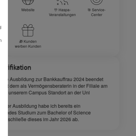
Website
🎊 Haspa-
🎯 Service-
Veranstaltungen
Center
d
n
🎁 Kunden
werben Kunden
alifikation
eine Ausbildung zur Bankkauffrau 2024 beendet
 seit dem als Vermögensberaterin in der Filiale am
d an unserem Campus Standort an der Uni
iner Ausbildung habe ich bereits ein
eitendes Studium zum Bachelor of Science
nd schließe dieses im Jahr 2026 ab.