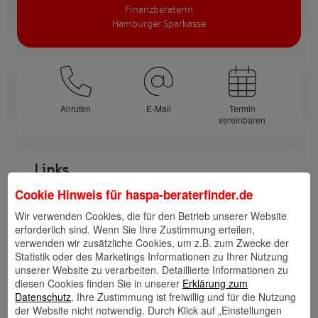
Finanzberaterin
Hamburger Sparkasse
Anrufen
E-Mail
Termin
vereinbaren
Links
Cookie Hinweis für
haspa-beraterfinder.de
Wir verwenden Cookies, die für den Betrieb unserer Website
erforderlich sind. Wenn Sie Ihre Zustimmung erteilen,
Kontakt
Walletkarte
Rückrufwunsch
verwenden wir zusätzliche Cookies, um z.B. zum Zwecke der
speichern
hinzufügen
Statistik oder des Marketings Informationen zu Ihrer Nutzung
unserer Website zu verarbeiten. Detaillierte Informationen zu
diesen Cookies finden Sie in unserer
Erklärung zum
Datenschutz
. Ihre Zustimmung ist freiwillig und für die Nutzung
der Website nicht notwendig. Durch Klick auf „Einstellungen
Website
🎊 Haspa-
🎯 Service-