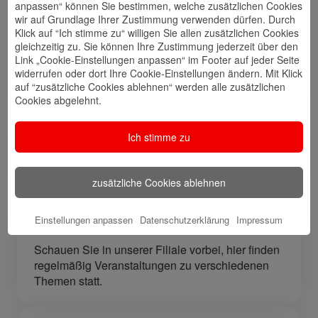
anpassen“ können Sie bestimmen, welche zusätzlichen Cookies
Veranstaltungen
Center
wir auf Grundlage Ihrer Zustimmung verwenden dürfen. Durch
Klick auf “Ich stimme zu“ willigen Sie allen zusätzlichen Cookies
gleichzeitig zu. Sie können Ihre Zustimmung jederzeit über den
Link „Cookie-Einstellungen anpassen“ im Footer auf jeder Seite
🎁 Kunden
widerrufen oder dort Ihre Cookie-Einstellungen ändern. Mit Klick
werben
auf “zusätzliche Cookies ablehnen“ werden alle zusätzlichen
Kunden
Cookies abgelehnt.
Ich stimme zu
Meine Qualifikation
Bankkauffrau
zusätzliche Cookies ablehnen
Einstellungen anpassen
Datenschutzerklärung
Impressum
Mein Tipp für Sie in der Region…
Schauen Sie in unserer Filiale vorbei, hier finden
regelmäßig Veranstaltungen zu verschiedenen
Themen statt.