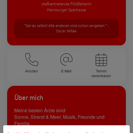
stellvertretende Filialleiterin
Hamburger Sparkasse
"Sei du selbst! Alle anderen sind schon vergeben." -
Oscar Wilde-
Anrufen
E-Mail
Termin
vereinbaren
Über mich
Meine besten Ärzte sind:
Sonne, Strand & Meer, Musik, Freunde und
Familie