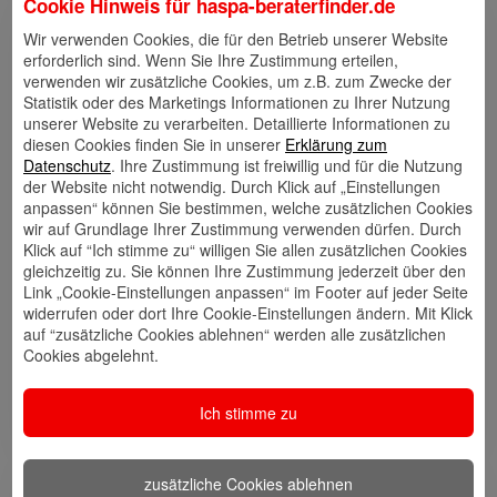
Cookie Hinweis für
haspa-beraterfinder.de
Wir verwenden Cookies, die für den Betrieb unserer Website
Links
erforderlich sind. Wenn Sie Ihre Zustimmung erteilen,
verwenden wir zusätzliche Cookies, um z.B. zum Zwecke der
Statistik oder des Marketings Informationen zu Ihrer Nutzung
unserer Website zu verarbeiten. Detaillierte Informationen zu
diesen Cookies finden Sie in unserer
Erklärung zum
Kontakt
Walletkarte
Rückrufwunsch
Datenschutz
. Ihre Zustimmung ist freiwillig und für die Nutzung
speichern
hinzufügen
der Website nicht notwendig. Durch Klick auf „Einstellungen
anpassen“ können Sie bestimmen, welche zusätzlichen Cookies
wir auf Grundlage Ihrer Zustimmung verwenden dürfen. Durch
Klick auf “Ich stimme zu“ willigen Sie allen zusätzlichen Cookies
Website
🎊 Haspa-
🎯 Service-
gleichzeitig zu. Sie können Ihre Zustimmung jederzeit über den
Veranstaltungen
Center
Link „Cookie-Einstellungen anpassen“ im Footer auf jeder Seite
widerrufen oder dort Ihre Cookie-Einstellungen ändern. Mit Klick
auf “zusätzliche Cookies ablehnen“ werden alle zusätzlichen
Cookies abgelehnt.
🎁 Kunden
werben
Ich stimme zu
Kunden
zusätzliche Cookies ablehnen