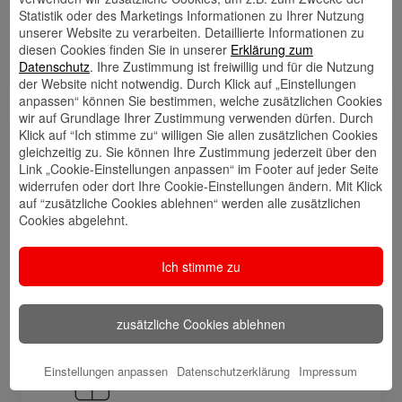
Ihnen Lösungen für Ihre Wünsche zu finden.
Statistik oder des Marketings Informationen zu Ihrer Nutzung
unserer Website zu verarbeiten. Detaillierte Informationen zu
Lassen Sie uns gemeinsam Pläne für Ihre
diesen Cookies finden Sie in unserer
Erklärung zum
finanzielle Zukunft entwickeln und Großes
Datenschutz
. Ihre Zustimmung ist freiwillig und für die Nutzung
erreichen!
der Website nicht notwendig. Durch Klick auf „Einstellungen
anpassen“ können Sie bestimmen, welche zusätzlichen Cookies
wir auf Grundlage Ihrer Zustimmung verwenden dürfen. Durch
Klick auf “Ich stimme zu“ willigen Sie allen zusätzlichen Cookies
Links
gleichzeitig zu. Sie können Ihre Zustimmung jederzeit über den
Link „Cookie-Einstellungen anpassen“ im Footer auf jeder Seite
widerrufen oder dort Ihre Cookie-Einstellungen ändern. Mit Klick
auf “zusätzliche Cookies ablehnen“ werden alle zusätzlichen
Cookies abgelehnt.
Kontakt
Walletkarte
Rückrufwunsch
speichern
hinzufügen
Ich stimme zu
Website
🎊 Haspa-
🎯 Service-
zusätzliche Cookies ablehnen
Veranstaltungen
Center
Einstellungen anpassen
Datenschutzerklärung
Impressum