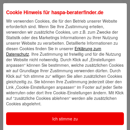
Links
Cookie Hinweis für
haspa-beraterfinder.de
Wir verwenden Cookies, die für den Betrieb unserer Website
erforderlich sind. Wenn Sie Ihre Zustimmung erteilen,
verwenden wir zusätzliche Cookies, um z.B. zum Zwecke der
Kontakt
Walletkarte
Rückrufwunsch
Statistik oder des Marketings Informationen zu Ihrer Nutzung
speichern
hinzufügen
unserer Website zu verarbeiten. Detaillierte Informationen zu
diesen Cookies finden Sie in unserer
Erklärung zum
Datenschutz
. Ihre Zustimmung ist freiwillig und für die Nutzung
der Website nicht notwendig. Durch Klick auf „Einstellungen
anpassen“ können Sie bestimmen, welche zusätzlichen Cookies
Website
🎊 Haspa-
🎯 Service-
wir auf Grundlage Ihrer Zustimmung verwenden dürfen. Durch
Veranstaltungen
Center
Klick auf “Ich stimme zu“ willigen Sie allen zusätzlichen Cookies
gleichzeitig zu. Sie können Ihre Zustimmung jederzeit über den
Link „Cookie-Einstellungen anpassen“ im Footer auf jeder Seite
widerrufen oder dort Ihre Cookie-Einstellungen ändern. Mit Klick
auf “zusätzliche Cookies ablehnen“ werden alle zusätzlichen
🎁 Kunden
werben
Cookies abgelehnt.
Kunden
Ich stimme zu
Meine Qualifikation