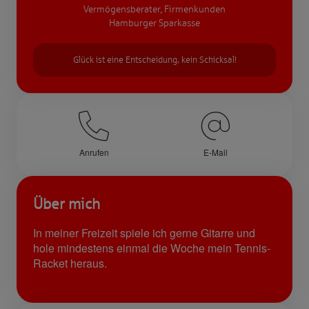
Vermögensberater, Firmenkunden
Hamburger Sparkasse
Glück ist eine Entscheidung, kein Schicksal!
Anrufen
E-Mail
Über mich
In meiner Freizeit spiele ich gerne Gitarre und
hole mindestens einmal die Woche mein Tennis-
Racket heraus.