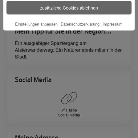
zusätzliche Cookies ablehnen
Sparkassenfachwirt, Bankbetriebswirt
Einstellungen anpassen
Datenschutzerklärung
Impressum
Mein Tipp für Sie in der Region…
Ein ausgiebiger Spaziergang am
Alsterwanderweg. Ein Naturerlebnis mitten in der
Stadt.
Social Media
🔗 Haspa
Social Media
Meine Adresse