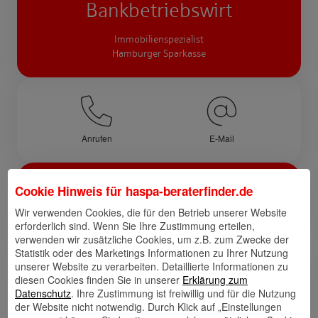
Bankbetriebswirt
Immobilienspezialist
Hamburger Sparkasse
Anrufen
E-Mail
Über mich
Cookie Hinweis für
haspa-beraterfinder.de
Wir verwenden Cookies, die für den Betrieb unserer Website
Ich bin seit über 25 Jahren im Kreditgeschäft tätig
erforderlich sind. Wenn Sie Ihre Zustimmung erteilen,
verwenden wir zusätzliche Cookies, um z.B. zum Zwecke der
Statistik oder des Marketings Informationen zu Ihrer Nutzung
unserer Website zu verarbeiten. Detaillierte Informationen zu
Links
diesen Cookies finden Sie in unserer
Erklärung zum
Datenschutz
. Ihre Zustimmung ist freiwillig und für die Nutzung
der Website nicht notwendig. Durch Klick auf „Einstellungen