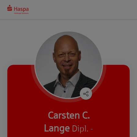
Carsten C.
Lange
Dipl. -