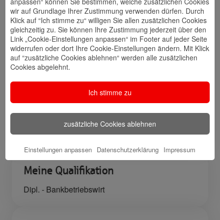
anpassen“ können Sie bestimmen, welche zusätzlichen Cookies
wir auf Grundlage Ihrer Zustimmung verwenden dürfen. Durch
Kontakt
Walletkarte
Rückrufwunsch
Klick auf “Ich stimme zu“ willigen Sie allen zusätzlichen Cookies
speichern
hinzufügen
gleichzeitig zu. Sie können Ihre Zustimmung jederzeit über den
Link „Cookie-Einstellungen anpassen“ im Footer auf jeder Seite
widerrufen oder dort Ihre Cookie-Einstellungen ändern. Mit Klick
auf “zusätzliche Cookies ablehnen“ werden alle zusätzlichen
Cookies abgelehnt.
Website
🎊 Haspa-
🎯 Service-
Veranstaltungen
Center
Ich stimme zu
🎁 Kunden
zusätzliche Cookies ablehnen
werben
Kunden
Einstellungen anpassen
Datenschutzerklärung
Impressum
Meine Qualifikation
Dipl. - Bankbetriebswirt