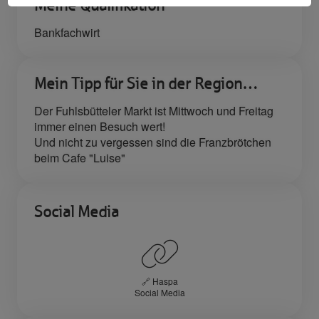
Meine Qualifikation
Bankfachwirt
Mein Tipp für Sie in der Region…
Der Fuhlsbütteler Markt ist Mittwoch und Freitag
immer einen Besuch wert!
Und nicht zu vergessen sind die Franzbrötchen
beim Cafe "Luise"
Social Media
🔗 Haspa
Social Media