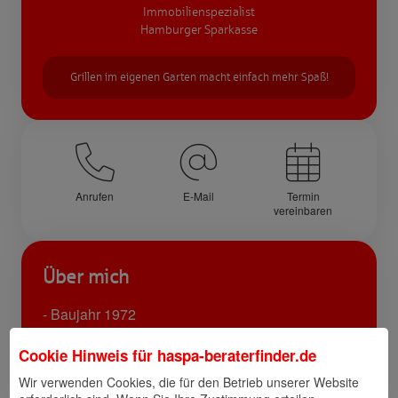
Immobilienspezialist
Hamburger Sparkasse
Grillen im eigenen Garten macht einfach mehr Spaß!
Anrufen
E-Mail
Termin
vereinbaren
Über mich
- Baujahr 1972
- liebender Papa von zwei zauberhaften Kindern
- ich wohne selbst im Alstertal/ Poppenbüttel &
Cookie Hinweis für
haspa-beraterfinder.de
bin gern in der Natur unterwegs
Wir verwenden Cookies, die für den Betrieb unserer Website