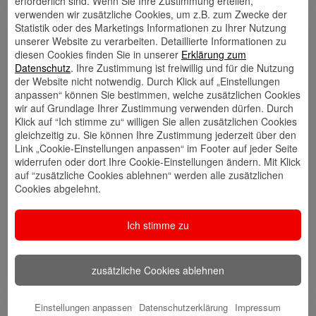
erforderlich sind. Wenn Sie Ihre Zustimmung erteilen,
verwenden wir zusätzliche Cookies, um z.B. zum Zwecke der
Statistik oder des Marketings Informationen zu Ihrer Nutzung
Links
unserer Website zu verarbeiten. Detaillierte Informationen zu
diesen Cookies finden Sie in unserer
Erklärung zum
Datenschutz
. Ihre Zustimmung ist freiwillig und für die Nutzung
der Website nicht notwendig. Durch Klick auf „Einstellungen
anpassen“ können Sie bestimmen, welche zusätzlichen Cookies
Kontakt
Walletkarte
Rückrufwunsch
wir auf Grundlage Ihrer Zustimmung verwenden dürfen. Durch
speichern
hinzufügen
Klick auf “Ich stimme zu“ willigen Sie allen zusätzlichen Cookies
gleichzeitig zu. Sie können Ihre Zustimmung jederzeit über den
Link „Cookie-Einstellungen anpassen“ im Footer auf jeder Seite
widerrufen oder dort Ihre Cookie-Einstellungen ändern. Mit Klick
Website
🎊 Haspa-
🎯 Service-
auf “zusätzliche Cookies ablehnen“ werden alle zusätzlichen
Veranstaltungen
Center
Cookies abgelehnt.
Ich stimme zu
🎁 Kunden
werben
zusätzliche Cookies ablehnen
Kunden
Einstellungen anpassen
Datenschutzerklärung
Impressum