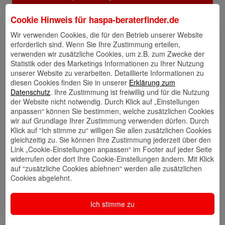
Cookie Hinweis für
haspa-beraterfinder.de
Links
Wir verwenden Cookies, die für den Betrieb unserer Website
erforderlich sind. Wenn Sie Ihre Zustimmung erteilen,
verwenden wir zusätzliche Cookies, um z.B. zum Zwecke der
Statistik oder des Marketings Informationen zu Ihrer Nutzung
unserer Website zu verarbeiten. Detaillierte Informationen zu
Kontakt
Walletkarte
Rückrufwunsch
diesen Cookies finden Sie in unserer
Erklärung zum
speichern
hinzufügen
Datenschutz
. Ihre Zustimmung ist freiwillig und für die Nutzung
der Website nicht notwendig. Durch Klick auf „Einstellungen
anpassen“ können Sie bestimmen, welche zusätzlichen Cookies
wir auf Grundlage Ihrer Zustimmung verwenden dürfen. Durch
Klick auf “Ich stimme zu“ willigen Sie allen zusätzlichen Cookies
Website
🎊 Haspa-
🎯 Service-
gleichzeitig zu. Sie können Ihre Zustimmung jederzeit über den
Veranstaltungen
Center
Link „Cookie-Einstellungen anpassen“ im Footer auf jeder Seite
widerrufen oder dort Ihre Cookie-Einstellungen ändern. Mit Klick
auf “zusätzliche Cookies ablehnen“ werden alle zusätzlichen
Cookies abgelehnt.
🎁 Kunden
werben
Ich stimme zu
Kunden