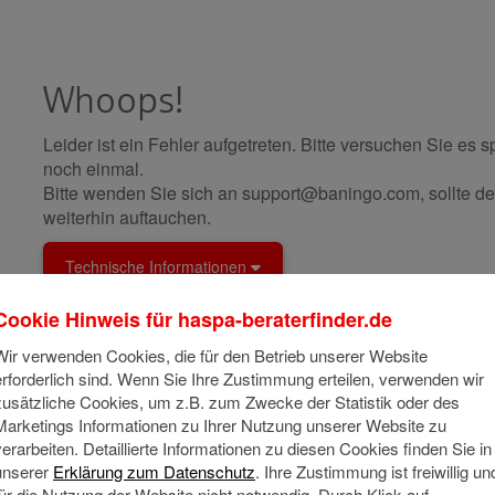
Whoops!
Leider ist ein Fehler aufgetreten. Bitte versuchen Sie es s
noch einmal.
Bitte wenden Sie sich an support@baningo.com, sollte de
weiterhin auftauchen.
Technische Informationen
Cookie Hinweis für
haspa-beraterfinder.de
Wir verwenden Cookies, die für den Betrieb unserer Website
erforderlich sind. Wenn Sie Ihre Zustimmung erteilen, verwenden wir
zusätzliche Cookies, um z.B. zum Zwecke der Statistik oder des
Marketings Informationen zu Ihrer Nutzung unserer Website zu
verarbeiten. Detaillierte Informationen zu diesen Cookies finden Sie in
unserer
Erklärung zum Datenschutz
. Ihre Zustimmung ist freiwillig un
für die Nutzung der Website nicht notwendig. Durch Klick auf