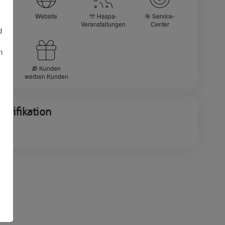
Website
🎊 Haspa-
🎯 Service-
Veranstaltungen
Center
d
n
🎁 Kunden
werben Kunden
alifikation
au