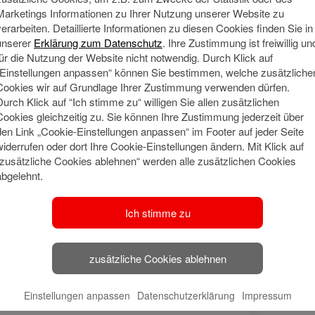
Termin vereinbaren
Marketings Informationen zu Ihrer Nutzung unserer Website zu
verarbeiten. Detaillierte Informationen zu diesen Cookies finden Sie in
unserer
Erklärung zum Datenschutz
. Ihre Zustimmung ist freiwillig un
für die Nutzung der Website nicht notwendig. Durch Klick auf
„Einstellungen anpassen“ können Sie bestimmen, welche zusätzliche
Cookies wir auf Grundlage Ihrer Zustimmung verwenden dürfen.
Durch Klick auf “Ich stimme zu“ willigen Sie allen zusätzlichen
Cookies gleichzeitig zu. Sie können Ihre Zustimmung jederzeit über
den Link „Cookie-Einstellungen anpassen“ im Footer auf jeder Seite
widerrufen oder dort Ihre Cookie-Einstellungen ändern. Mit Klick auf
Meine Qu
Social Media
“zusätzliche Cookies ablehnen“ werden alle zusätzlichen Cookies
abgelehnt.
Bankkauffr
Ich stimme zu
🔗 Haspa Social
Media
zusätzliche Cookies ablehnen
Meine Adresse
Einstellungen anpassen
Datenschutzerklärung
Impressum