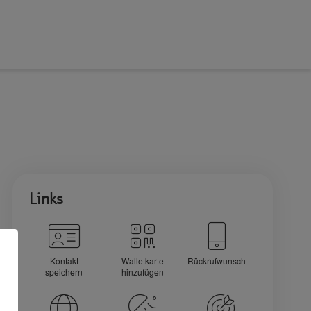
Links
Kontakt
Walletkarte
Rückrufwunsch
speichern
hinzufügen