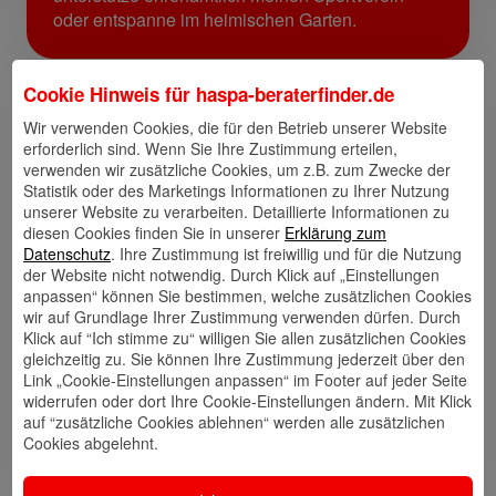
oder entspanne im heimischen Garten.
Cookie Hinweis für
haspa-beraterfinder.de
Links
Wir verwenden Cookies, die für den Betrieb unserer Website
erforderlich sind. Wenn Sie Ihre Zustimmung erteilen,
verwenden wir zusätzliche Cookies, um z.B. zum Zwecke der
Statistik oder des Marketings Informationen zu Ihrer Nutzung
Kontakt
Walletkarte
Rückrufwunsch
unserer Website zu verarbeiten. Detaillierte Informationen zu
speichern
hinzufügen
diesen Cookies finden Sie in unserer
Erklärung zum
Datenschutz
. Ihre Zustimmung ist freiwillig und für die Nutzung
der Website nicht notwendig. Durch Klick auf „Einstellungen
anpassen“ können Sie bestimmen, welche zusätzlichen Cookies
wir auf Grundlage Ihrer Zustimmung verwenden dürfen. Durch
Website
🎊 Haspa-
🎯 Service-
Klick auf “Ich stimme zu“ willigen Sie allen zusätzlichen Cookies
Veranstaltungen
Center
gleichzeitig zu. Sie können Ihre Zustimmung jederzeit über den
Link „Cookie-Einstellungen anpassen“ im Footer auf jeder Seite
widerrufen oder dort Ihre Cookie-Einstellungen ändern. Mit Klick
auf “zusätzliche Cookies ablehnen“ werden alle zusätzlichen
Cookies abgelehnt.
🎁 Kunden
werben
Kunden