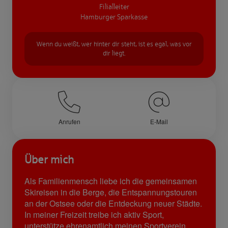
Filialleiter
Hamburger Sparkasse
Wenn du weißt, wer hinter dir steht, ist es egal, was vor
dir liegt.
Anrufen
E-Mail
Über mich
Als Familienmensch liebe ich die gemeinsamen
Skireisen in die Berge, die Entspannungstouren
an der Ostsee oder die Entdeckung neuer Städte.
In meiner Freizeit treibe ich aktiv Sport,
unterstütze ehrenamtlich meinen Sportverein