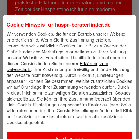
praktische Erfahrung in der Beratung und meiner
Zeit bei der Haspa stehe ich für eine moderne,
klare Beratung ohne unnötige Komplexität.
Cookie Hinweis für
haspa-beraterfinder.de
Wir verwenden Cookies, die für den Betrieb unserer Website
Links
erforderlich sind. Wenn Sie Ihre Zustimmung erteilen,
verwenden wir zusätzliche Cookies, um z.B. zum Zwecke der
Statistik oder des Marketings Informationen zu Ihrer Nutzung
unserer Website zu verarbeiten. Detaillierte Informationen zu
diesen Cookies finden Sie in unserer
Erklärung zum
Kontakt
Walletkarte
Rückrufwunsch
Datenschutz
. Ihre Zustimmung ist freiwillig und für die Nutzung
speichern
hinzufügen
der Website nicht notwendig. Durch Klick auf „Einstellungen
anpassen“ können Sie bestimmen, welche zusätzlichen Cookies
wir auf Grundlage Ihrer Zustimmung verwenden dürfen. Durch
Klick auf “Ich stimme zu“ willigen Sie allen zusätzlichen Cookies
gleichzeitig zu. Sie können Ihre Zustimmung jederzeit über den
Website
🎊 Haspa-
🎯 Service-
Link „Cookie-Einstellungen anpassen“ im Footer auf jeder Seite
Veranstaltungen
Center
widerrufen oder dort Ihre Cookie-Einstellungen ändern. Mit Klick
auf “zusätzliche Cookies ablehnen“ werden alle zusätzlichen
Cookies abgelehnt.
🎁 Kunden
Ich stimme zu