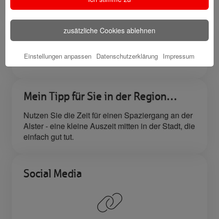
werben
Kunden
zusätzliche Cookies ablehnen
Meine Qualifikation
Einstellungen anpassen
Datenschutzerklärung
Impressum
Ausbildung zur Bankkauffrau
Mein Tipp für Sie in der Region…
Nutzen Sie die Zeit für einen Spaziergang an der
Alster - eine kleine Auszeit mitten in der Stadt, die
einfach gut tut.
Social Media