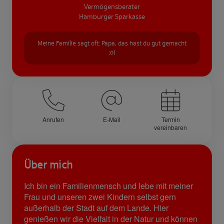
Vermögensberater
Hamburger Sparkasse
Meine Familie sagt oft: Papa, das hast du gut gemacht
;o)
Anrufen
E-Mail
Termin
vereinbaren
Über mich
Ich bin ein Familienmensch und lebe mit meiner
Frau und unseren zwei Kindern selbst gern
außerhalb der Stadt auf dem Lande. Hier
genießen wir die Vielfalt in der Natur und können