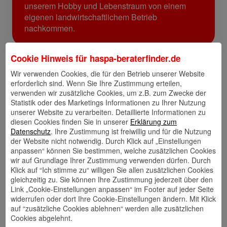
unserem Hobby und Lebenstraum von einem
eigenen landwirtschaftlichem Betrieb
nachkommen.
Cookie Hinweis für
haspa-beraterfinder.de
Links
Wir verwenden Cookies, die für den Betrieb unserer Website
erforderlich sind. Wenn Sie Ihre Zustimmung erteilen,
verwenden wir zusätzliche Cookies, um z.B. zum Zwecke der
Statistik oder des Marketings Informationen zu Ihrer Nutzung
unserer Website zu verarbeiten. Detaillierte Informationen zu
Kontakt
Walletkarte
Rückrufwunsch
speichern
hinzufügen
diesen Cookies finden Sie in unserer
Erklärung zum
Datenschutz
. Ihre Zustimmung ist freiwillig und für die Nutzung
der Website nicht notwendig. Durch Klick auf „Einstellungen
anpassen“ können Sie bestimmen, welche zusätzlichen Cookies
wir auf Grundlage Ihrer Zustimmung verwenden dürfen. Durch
Website
🎊 Haspa-
🎯 Service-
Klick auf “Ich stimme zu“ willigen Sie allen zusätzlichen Cookies
Veranstaltungen
Center
gleichzeitig zu. Sie können Ihre Zustimmung jederzeit über den
Link „Cookie-Einstellungen anpassen“ im Footer auf jeder Seite
widerrufen oder dort Ihre Cookie-Einstellungen ändern. Mit Klick
auf “zusätzliche Cookies ablehnen“ werden alle zusätzlichen
Cookies abgelehnt.
🎁 Kunden