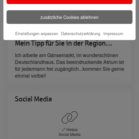
Meine Qualifikation
zusätzliche Cookies ablehnen
Bankfachwirtin
Einstellungen anpassen
Datenschutzerklärung
Impressum
Mein Tipp für Sie in der Region…
Ich arbeite am Gänsemarkt, im wunderschönen
Deutschlandhaus. Das beeindruckende Atrium ist
für jedermann frei zugänglich...kommen Sie gerne
einmal vorbei!
Social Media
🔗 Haspa
Social Media