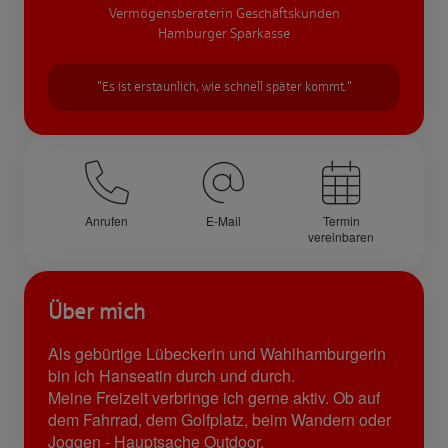
Vermögensberaterin Geschäftskunden
Hamburger Sparkasse
"Es ist erstaunlich, wie schnell später kommt."
Anrufen
E-Mail
Termin
vereinbaren
Über mich
Als gebürtige Lübeckerin und Wahlhamburgerin
bin ich Hanseatin durch und durch.
Meine Freizeit verbringe ich gerne aktiv. Ob auf
dem Fahrrad, dem Golfplatz, beim Wandern oder
Joggen - Hauptsache Outdoor.