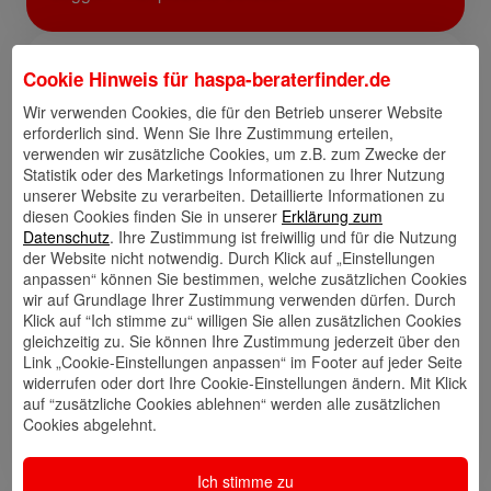
Links
Cookie Hinweis für
haspa-beraterfinder.de
Wir verwenden Cookies, die für den Betrieb unserer Website
erforderlich sind. Wenn Sie Ihre Zustimmung erteilen,
verwenden wir zusätzliche Cookies, um z.B. zum Zwecke der
Statistik oder des Marketings Informationen zu Ihrer Nutzung
Kontakt
Walletkarte
Rückrufwunsch
speichern
hinzufügen
unserer Website zu verarbeiten. Detaillierte Informationen zu
diesen Cookies finden Sie in unserer
Erklärung zum
Datenschutz
. Ihre Zustimmung ist freiwillig und für die Nutzung
der Website nicht notwendig. Durch Klick auf „Einstellungen
anpassen“ können Sie bestimmen, welche zusätzlichen Cookies
Website
🎊 Haspa-
🎯 Service-
wir auf Grundlage Ihrer Zustimmung verwenden dürfen. Durch
Veranstaltungen
Center
Klick auf “Ich stimme zu“ willigen Sie allen zusätzlichen Cookies
gleichzeitig zu. Sie können Ihre Zustimmung jederzeit über den
Link „Cookie-Einstellungen anpassen“ im Footer auf jeder Seite
widerrufen oder dort Ihre Cookie-Einstellungen ändern. Mit Klick
auf “zusätzliche Cookies ablehnen“ werden alle zusätzlichen
🎁 Kunden
Cookies abgelehnt.
werben
Kunden
Ich stimme zu