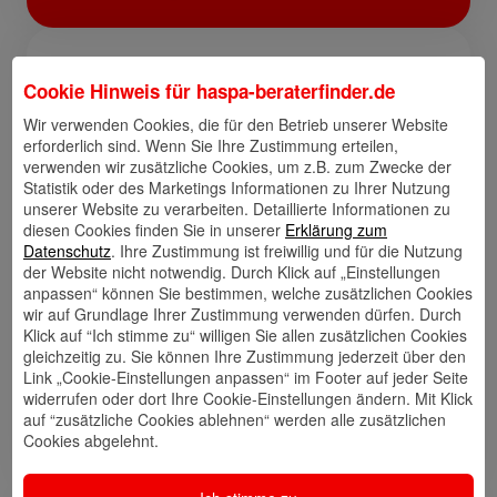
Links
Cookie Hinweis für
haspa-beraterfinder.de
Wir verwenden Cookies, die für den Betrieb unserer Website
erforderlich sind. Wenn Sie Ihre Zustimmung erteilen,
verwenden wir zusätzliche Cookies, um z.B. zum Zwecke der
Kontakt
Walletkarte
Rückrufwunsch
Statistik oder des Marketings Informationen zu Ihrer Nutzung
speichern
hinzufügen
unserer Website zu verarbeiten. Detaillierte Informationen zu
diesen Cookies finden Sie in unserer
Erklärung zum
Datenschutz
. Ihre Zustimmung ist freiwillig und für die Nutzung
der Website nicht notwendig. Durch Klick auf „Einstellungen
anpassen“ können Sie bestimmen, welche zusätzlichen Cookies
Website
🎊 Haspa-
🎯 Service-
Veranstaltungen
Center
wir auf Grundlage Ihrer Zustimmung verwenden dürfen. Durch
Klick auf “Ich stimme zu“ willigen Sie allen zusätzlichen Cookies
gleichzeitig zu. Sie können Ihre Zustimmung jederzeit über den
Link „Cookie-Einstellungen anpassen“ im Footer auf jeder Seite
widerrufen oder dort Ihre Cookie-Einstellungen ändern. Mit Klick
🎁 Kunden
auf “zusätzliche Cookies ablehnen“ werden alle zusätzlichen
werben
Cookies abgelehnt.
Kunden