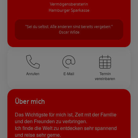
Vermögensberaterin
Hamburger Sparkasse
"Sei du selbst. Alle anderen sind bereits vergeben."
Oscar Wilde
Anrufen
E-Mail
Termin
vereinbaren
Über mich
Das Wichtigste für mich ist, Zeit mit der Familie
und den Freunden zu verbringen.
Ich finde die Welt zu entdecken sehr spannend
und reise sehr gerne.