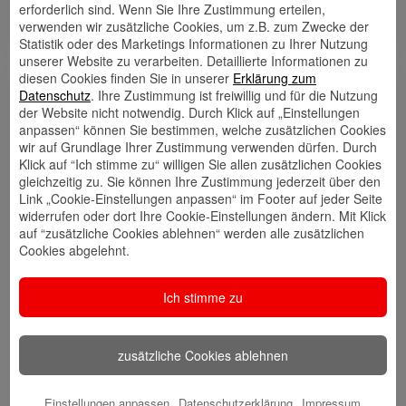
erforderlich sind. Wenn Sie Ihre Zustimmung erteilen,
echten Verständnis für Ihre persönlichen Ziele
verwenden wir zusätzliche Cookies, um z.B. zum Zwecke der
entwickle ich Lösungen, die langfristig tragen.
Statistik oder des Marketings Informationen zu Ihrer Nutzung
unserer Website zu verarbeiten. Detaillierte Informationen zu
diesen Cookies finden Sie in unserer
Erklärung zum
Links
Datenschutz
. Ihre Zustimmung ist freiwillig und für die Nutzung
der Website nicht notwendig. Durch Klick auf „Einstellungen
anpassen“ können Sie bestimmen, welche zusätzlichen Cookies
wir auf Grundlage Ihrer Zustimmung verwenden dürfen. Durch
Klick auf “Ich stimme zu“ willigen Sie allen zusätzlichen Cookies
gleichzeitig zu. Sie können Ihre Zustimmung jederzeit über den
Kontakt
Walletkarte
Rückrufwunsch
speichern
hinzufügen
Link „Cookie-Einstellungen anpassen“ im Footer auf jeder Seite
widerrufen oder dort Ihre Cookie-Einstellungen ändern. Mit Klick
auf “zusätzliche Cookies ablehnen“ werden alle zusätzlichen
Cookies abgelehnt.
Website
🎊 Haspa-
🎯 Service-
Veranstaltungen
Center
Ich stimme zu
zusätzliche Cookies ablehnen
🎁 Kunden
werben
Einstellungen anpassen
Datenschutzerklärung
Impressum
Kunden