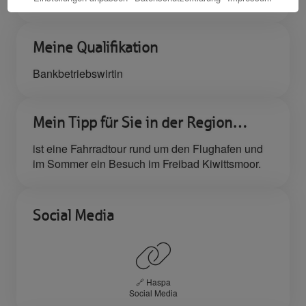
Meine Qualifikation
Bankbetriebswirtin
Mein Tipp für Sie in der Region…
ist eine Fahrradtour rund um den Flughafen und
im Sommer ein Besuch im Freibad Kiwittsmoor.
Social Media
🔗 Haspa
Social Media