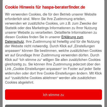
Links
Cookie Hinweis für
haspa-beraterfinder.de
Wir verwenden Cookies, die für den Betrieb unserer Website
erforderlich sind. Wenn Sie Ihre Zustimmung erteilen,
verwenden wir zusätzliche Cookies, um z.B. zum Zwecke der
Statistik oder des Marketings Informationen zu Ihrer Nutzung
Kontakt
Walletkarte
Rückrufwunsch
speichern
hinzufügen
unserer Website zu verarbeiten. Detaillierte Informationen zu
diesen Cookies finden Sie in unserer
Erklärung zum
Datenschutz
. Ihre Zustimmung ist freiwillig und für die Nutzung
der Website nicht notwendig. Durch Klick auf „Einstellungen
anpassen“ können Sie bestimmen, welche zusätzlichen Cookies
Website
🎊 Haspa-
🎯 Service-
wir auf Grundlage Ihrer Zustimmung verwenden dürfen. Durch
Veranstaltungen
Center
Klick auf “Ich stimme zu“ willigen Sie allen zusätzlichen Cookies
gleichzeitig zu. Sie können Ihre Zustimmung jederzeit über den
Link „Cookie-Einstellungen anpassen“ im Footer auf jeder Seite
widerrufen oder dort Ihre Cookie-Einstellungen ändern. Mit Klick
auf “zusätzliche Cookies ablehnen“ werden alle zusätzlichen
🎁 Kunden
Cookies abgelehnt.
werben
Kunden
Ich stimme zu
Meine Qualifikation