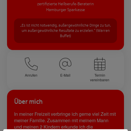
zertifizierte Heilberufe-Beraterin
Hamburger Sparkasse
„Es ist nicht notwendig, außergewöhnliche Dinge zu tun,
um außergewöhnliche Resultate zu erzielen.“ (Warren
Buffet)
Anrufen
E-Mail
Termin
vereinbaren
Über mich
In meiner Freizeit verbringe ich gerne viel Zeit mit
meiner Familie. Zusammen mit meinem Mann
und meinen 2 Kindern erkunde ich die