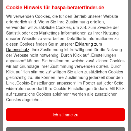
verschiedensten Orte der Welt. Ich liebe es neue
Cookie Hinweis für
haspa-beraterfinder.de
Kulturen kennenzulernen und neue Orte zu
entdecken. Mein Motto dabei: Je weiter weg
Wir verwenden Cookies, die für den Betrieb unserer Website
desto besser!
erforderlich sind. Wenn Sie Ihre Zustimmung erteilen,
verwenden wir zusätzliche Cookies, um z.B. zum Zwecke der
Statistik oder des Marketings Informationen zu Ihrer Nutzung
unserer Website zu verarbeiten. Detaillierte Informationen zu
Links
diesen Cookies finden Sie in unserer
Erklärung zum
Datenschutz
. Ihre Zustimmung ist freiwillig und für die Nutzung
der Website nicht notwendig. Durch Klick auf „Einstellungen
anpassen“ können Sie bestimmen, welche zusätzlichen Cookies
wir auf Grundlage Ihrer Zustimmung verwenden dürfen. Durch
Kontakt
Walletkarte
Rückrufwunsch
Klick auf “Ich stimme zu“ willigen Sie allen zusätzlichen Cookies
speichern
hinzufügen
gleichzeitig zu. Sie können Ihre Zustimmung jederzeit über den
Link „Cookie-Einstellungen anpassen“ im Footer auf jeder Seite
widerrufen oder dort Ihre Cookie-Einstellungen ändern. Mit Klick
auf “zusätzliche Cookies ablehnen“ werden alle zusätzlichen
Cookies abgelehnt.
Website
🎊 Haspa-
🎯 Service-
Veranstaltungen
Center
Ich stimme zu