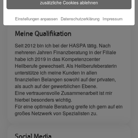
zusätzliche Cookies ablehnen
🎁 Kunden
werben
Kunden
Einstellungen anpassen
Datenschutzerklärung
Impressum
Meine Qualifikation
Seit 2012 bin ich bei der HASPA tätig. Nach
mehreren Jahren Finanzberatung in der Filiale
habe ich 2019 in das Kompetenzcenter
Heilberufe gewechselt. Als Heilberufeberaterin
unterstütze ich meine Kunden in allen
finanziellen Belangen sowohl auf der privaten,
als auch auf der gewerblichen Ebene.
Eine vertrauensvolle Zusammenarbeit ist mir
hierbei besonders wichtig.
Für eine optimale Beratung greife ich gern auf ein
Social Media