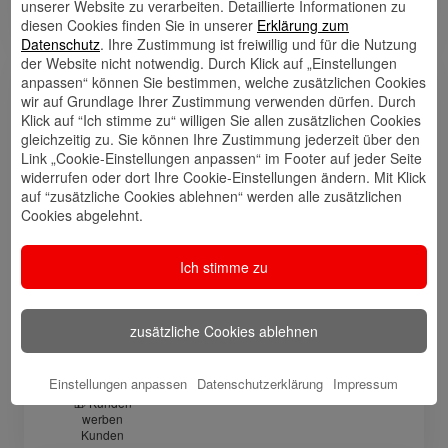
unserer Website zu verarbeiten. Detaillierte Informationen zu
Ihnen meine beratenden Kolleg:innen.
diesen Cookies finden Sie in unserer
Erklärung zum
Datenschutz
. Ihre Zustimmung ist freiwillig und für die Nutzung
der Website nicht notwendig. Durch Klick auf „Einstellungen
anpassen“ können Sie bestimmen, welche zusätzlichen Cookies
Links
wir auf Grundlage Ihrer Zustimmung verwenden dürfen. Durch
Klick auf “Ich stimme zu“ willigen Sie allen zusätzlichen Cookies
gleichzeitig zu. Sie können Ihre Zustimmung jederzeit über den
Link „Cookie-Einstellungen anpassen“ im Footer auf jeder Seite
widerrufen oder dort Ihre Cookie-Einstellungen ändern. Mit Klick
Kontakt
Walletkarte
Rückrufwunsch
auf “zusätzliche Cookies ablehnen“ werden alle zusätzlichen
speichern
hinzufügen
Cookies abgelehnt.
Ich stimme zu
Website
🎊 Haspa-
🎯 Service-
Veranstaltungen
Center
zusätzliche Cookies ablehnen
Einstellungen anpassen
Datenschutzerklärung
Impressum
🎁 Kunden
werben
Kunden