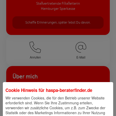
Stellvertretende Filialleiterin
Hamburger Sparkasse
Schaffe Erinnerungen, später lebst Du davon.
Anrufen
E-Mail
Über mich
Seit dem Jahr 2000 bin ich mit Freude und
Cookie Hinweis für
haspa-beraterfinder.de
Leidenschaft bei der Hamburger Sparkasse tätig.
Wir verwenden Cookies, die für den Betrieb unserer Website
Ich mag die Beständigkeit ebenso wie die
erforderlich sind. Wenn Sie Ihre Zustimmung erteilen,
Veränderung. Seit einigen Jahren liegt mein
verwenden wir zusätzliche Cookies, um z.B. zum Zwecke der
Schwerpunkt bei der Führung und Entwicklung
Statistik oder des Marketings Informationen zu Ihrer Nutzung
von Mitarbeitenden. Sehr gerne empfehle ich