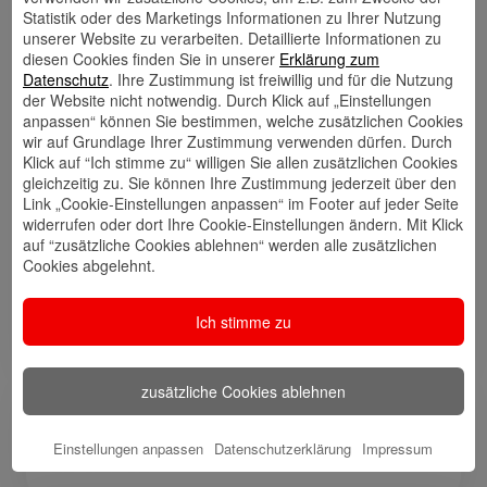
Statistik oder des Marketings Informationen zu Ihrer Nutzung
unserer Website zu verarbeiten. Detaillierte Informationen zu
diesen Cookies finden Sie in unserer
Erklärung zum
Kontakt
Walletkarte
Rückrufwunsch
Datenschutz
. Ihre Zustimmung ist freiwillig und für die Nutzung
speichern
hinzufügen
der Website nicht notwendig. Durch Klick auf „Einstellungen
anpassen“ können Sie bestimmen, welche zusätzlichen Cookies
wir auf Grundlage Ihrer Zustimmung verwenden dürfen. Durch
Klick auf “Ich stimme zu“ willigen Sie allen zusätzlichen Cookies
gleichzeitig zu. Sie können Ihre Zustimmung jederzeit über den
Website
🎊 Haspa-
🎯 Service-
Link „Cookie-Einstellungen anpassen“ im Footer auf jeder Seite
Veranstaltungen
Center
widerrufen oder dort Ihre Cookie-Einstellungen ändern. Mit Klick
auf “zusätzliche Cookies ablehnen“ werden alle zusätzlichen
Cookies abgelehnt.
🎁 Kunden
Ich stimme zu
werben
Kunden
zusätzliche Cookies ablehnen
Meine Qualifikation
Einstellungen anpassen
Datenschutzerklärung
Impressum
Bankkaufmann