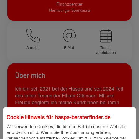
Finanzberater
Hamburger Sparkasse
Anrufen
E-Mail
Termin
vereinbaren
Über mich
Ich bin seit 2021 bei der Haspa und seit 2024 Teil
des tollen Teams der Filiale Ottensen. Mit viel
Freude begleite ich meine Kund:innen bei ihren
finanziellen Zielen.
Cookie Hinweis für
haspa-beraterfinder.de
Wir verwenden Cookies, die für den Betrieb unserer Website
Links
erforderlich sind. Wenn Sie Ihre Zustimmung erteilen,
verwenden wir zusätzliche Cookies, um z.B. zum Zwecke der