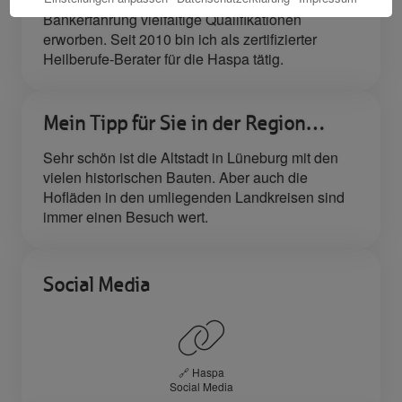
Bankerfahrung vielfältige Qualifikationen
erworben. Seit 2010 bin ich als zertifizierter
Heilberufe-Berater für die Haspa tätig.
Mein Tipp für Sie in der Region…
Sehr schön ist die Altstadt in Lüneburg mit den
vielen historischen Bauten. Aber auch die
Hofläden in den umliegenden Landkreisen sind
immer einen Besuch wert.
Social Media
🔗 Haspa
Social Media