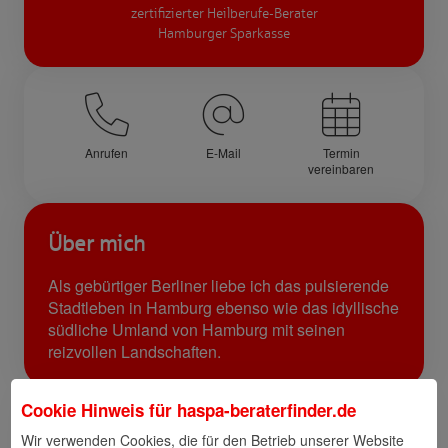
zertifizierter Heilberufe-Berater
Hamburger Sparkasse
Anrufen
E-Mail
Termin
vereinbaren
Über mich
Als gebürtiger Berliner liebe ich das pulsierende
Stadtleben in Hamburg ebenso wie das idyllische
südliche Umland von Hamburg mit seinen
reizvollen Landschaften.
Cookie Hinweis für
haspa-beraterfinder.de
Links
Wir verwenden Cookies, die für den Betrieb unserer Website