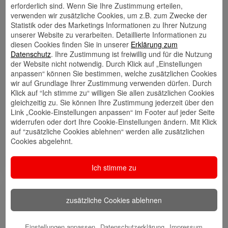
erforderlich sind. Wenn Sie Ihre Zustimmung erteilen,
verwenden wir zusätzliche Cookies, um z.B. zum Zwecke der
Statistik oder des Marketings Informationen zu Ihrer Nutzung
unserer Website zu verarbeiten. Detaillierte Informationen zu
Kontakt
Walletkarte
Rückrufwunsch
speichern
hinzufügen
diesen Cookies finden Sie in unserer
Erklärung zum
Datenschutz
. Ihre Zustimmung ist freiwillig und für die Nutzung
der Website nicht notwendig. Durch Klick auf „Einstellungen
anpassen“ können Sie bestimmen, welche zusätzlichen Cookies
wir auf Grundlage Ihrer Zustimmung verwenden dürfen. Durch
Website
🎊 Haspa-
🎯 Service-
Klick auf “Ich stimme zu“ willigen Sie allen zusätzlichen Cookies
Veranstaltungen
Center
gleichzeitig zu. Sie können Ihre Zustimmung jederzeit über den
Link „Cookie-Einstellungen anpassen“ im Footer auf jeder Seite
widerrufen oder dort Ihre Cookie-Einstellungen ändern. Mit Klick
auf “zusätzliche Cookies ablehnen“ werden alle zusätzlichen
Cookies abgelehnt.
🎁 Kunden
werben
Kunden
Ich stimme zu
Meine Qualifikation
zusätzliche Cookies ablehnen
Seit über 20 Jahren arbeite ich für die Haspa und
Einstellungen anpassen
Datenschutzerklärung
Impressum
habe während meiner mehr als 40jährigen