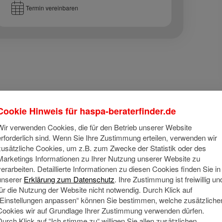
Termin vereinbaren
Cookie Hinweis für
haspa-beraterfinder.de
Über mich
Wir verwenden Cookies, die für den Betrieb unserer Website
ch stehe Ihnen mit über 20 Jahren Erfahrung in der Finanzwelt z
erforderlich sind. Wenn Sie Ihre Zustimmung erteilen, verwenden wir
ugenhöhe, Transparenz und Verlässlichkeit basiert.
zusätzliche Cookies, um z.B. zum Zwecke der Statistik oder des
Marketings Informationen zu Ihrer Nutzung unserer Website zu
ein Ziel ist es, Ihre persönlichen finanziellen Ziele bestmögli
verarbeiten. Detaillierte Informationen zu diesen Cookies finden Sie in
ie Sicherheit zu geben, dass Sie gut beraten sind – heute und i
unserer
Erklärung zum Datenschutz
. Ihre Zustimmung ist freiwillig un
für die Nutzung der Website nicht notwendig. Durch Klick auf
pezialgebiete: Vermögensaufbau, Vermögensoptimierung und 
„Einstellungen anpassen“ können Sie bestimmen, welche zusätzliche
Cookies wir auf Grundlage Ihrer Zustimmung verwenden dürfen.
ch bezeichne mich als Beraterin, aber auch als als "Inspiratorin
Durch Klick auf “Ich stimme zu“ willigen Sie allen zusätzlichen