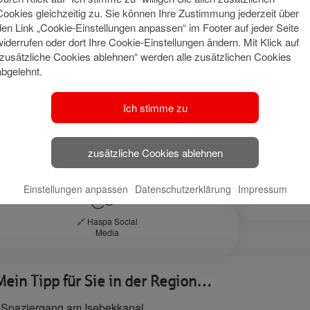
inanzplanung, sondern ganz individuelle Möglichkeiten.
Cookies gleichzeitig zu. Sie können Ihre Zustimmung jederzeit über
den Link „Cookie-Einstellungen anpassen“ im Footer auf jeder Seite
widerrufen oder dort Ihre Cookie-Einstellungen ändern. Mit Klick auf
emeinsam finden wir Ihren Weg.
“zusätzliche Cookies ablehnen“ werden alle zusätzlichen Cookies
abgelehnt.
infach einen Termin buchen und es geht los! 😊
ielen Dank für das Vertrauen, ich freue mich auf unser Gespräc
Ich stimme zu
Meine Qu
zusätzliche Cookies ablehnen
Social Media
Bankbetrie
Einstellungen anpassen
Datenschutzerklärung
Impressum
Wirtschafts
🔗 Haspa Social
Media
Mein Tipp für Sie in der Region…
 Spaziergang am Isebekkanal