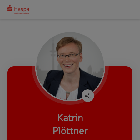
Katrin
Plöttner