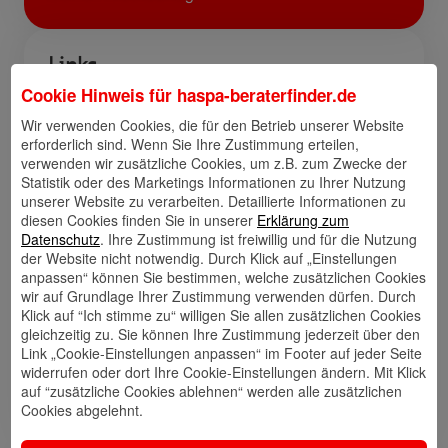
Links
Cookie Hinweis für
haspa-beraterfinder.de
Wir verwenden Cookies, die für den Betrieb unserer Website
erforderlich sind. Wenn Sie Ihre Zustimmung erteilen,
Kontakt
Walletkarte
Rückrufwunsch
verwenden wir zusätzliche Cookies, um z.B. zum Zwecke der
speichern
hinzufügen
Statistik oder des Marketings Informationen zu Ihrer Nutzung
unserer Website zu verarbeiten. Detaillierte Informationen zu
diesen Cookies finden Sie in unserer
Erklärung zum
Datenschutz
. Ihre Zustimmung ist freiwillig und für die Nutzung
der Website nicht notwendig. Durch Klick auf „Einstellungen
Website
🎊 Haspa-
🎯 Service-
anpassen“ können Sie bestimmen, welche zusätzlichen Cookies
Veranstaltungen
Center
wir auf Grundlage Ihrer Zustimmung verwenden dürfen. Durch
Klick auf “Ich stimme zu“ willigen Sie allen zusätzlichen Cookies
gleichzeitig zu. Sie können Ihre Zustimmung jederzeit über den
Link „Cookie-Einstellungen anpassen“ im Footer auf jeder Seite
widerrufen oder dort Ihre Cookie-Einstellungen ändern. Mit Klick
🎁 Kunden
auf “zusätzliche Cookies ablehnen“ werden alle zusätzlichen
werben
Kunden
Cookies abgelehnt.