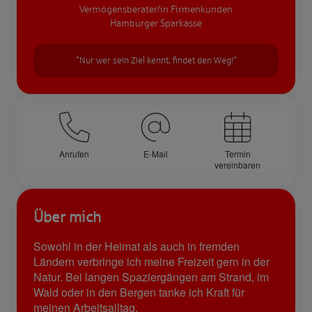
Vermögensberater/in Firmenkunden
Hamburger Sparkasse
"Nur wer sein Ziel kennt, findet den Weg!"
Anrufen
E-Mail
Termin
vereinbaren
Über mich
Sowohl in der Heimat als auch in fremden
Ländern verbringe ich meine Freizeit gern in der
Natur. Bei langen Spaziergängen am Strand, im
Wald oder in den Bergen tanke ich Kraft für
meinen Arbeitsalltag.