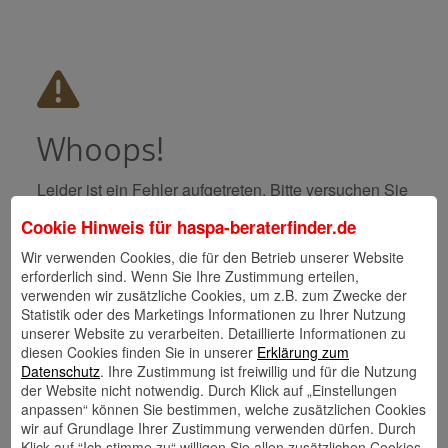
Whoops!
Leider ist ein Fehler aufgetreten. Bitte versuchen Sie
es später noch einmal.
Cookie Hinweis für
haspa-beraterfinder.de
Bitte wenden Sie sich an support@baningo.com,
sollte der Fehler weiterhin auftauchen.
Wir verwenden Cookies, die für den Betrieb unserer Website
erforderlich sind. Wenn Sie Ihre Zustimmung erteilen,
verwenden wir zusätzliche Cookies, um z.B. zum Zwecke der
Technische Informationen
Statistik oder des Marketings Informationen zu Ihrer Nutzung
unserer Website zu verarbeiten. Detaillierte Informationen zu
diesen Cookies finden Sie in unserer
Erklärung zum
Datenschutz
. Ihre Zustimmung ist freiwillig und für die Nutzung
der Website nicht notwendig. Durch Klick auf „Einstellungen
anpassen“ können Sie bestimmen, welche zusätzlichen Cookies
wir auf Grundlage Ihrer Zustimmung verwenden dürfen. Durch
Klick auf “Ich stimme zu“ willigen Sie allen zusätzlichen Cookies