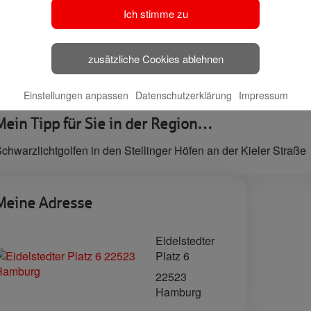
In dieser Z
Ich stimme zu
🔗 Haspa Social
sowohl im F
Media
Anlagebera
Daher finde
zusätzliche Cookies ablehnen
passgenau
Einstellungen anpassen
Datenschutzerklärung
Impressum
Mein Tipp für Sie in der Region…
chwarzlichtgolfen in den Stellinger Höfen an der Kieler Straße
Meine Adresse
Eidelstedter
Platz 6
22523
Hamburg