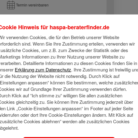
Termin vereinbaren
Cookie Hinweis für
haspa-beraterfinder.de
Wir verwenden Cookies, die für den Betrieb unserer Website
erforderlich sind. Wenn Sie Ihre Zustimmung erteilen, verwenden wir
zusätzliche Cookies, um z.B. zum Zwecke der Statistik oder des
Marketings Informationen zu Ihrer Nutzung unserer Website zu
verarbeiten. Detaillierte Informationen zu diesen Cookies finden Sie in
Über mich
unserer
Erklärung zum Datenschutz
. Ihre Zustimmung ist freiwillig un
für die Nutzung der Website nicht notwendig. Durch Klick auf
ls alleinerziehender Vater gestalte ich meine Freizeit am liebs
„Einstellungen anpassen“ können Sie bestimmen, welche zusätzliche
Cookies wir auf Grundlage Ihrer Zustimmung verwenden dürfen.
a ich sehr heimatverbunden bin, verbringe ich meinen Urlaub a
Durch Klick auf “Ich stimme zu“ willigen Sie allen zusätzlichen
uf der Insel Sylt. Wenn es die Zeit zulässt, besuche ich als Fa
Cookies gleichzeitig zu. Sie können Ihre Zustimmung jederzeit über
den Link „Cookie-Einstellungen anpassen“ im Footer auf jeder Seite
widerrufen oder dort Ihre Cookie-Einstellungen ändern. Mit Klick auf
Meine Qu
Social Media
“zusätzliche Cookies ablehnen“ werden alle zusätzlichen Cookies
abgelehnt.
Seit über 3
Sparkasse a