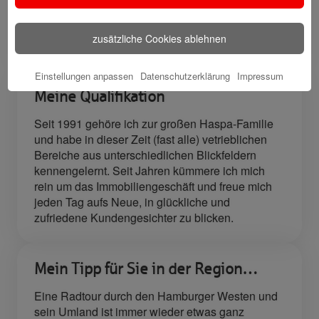
🎁 Kunden
werben
zusätzliche Cookies ablehnen
Kunden
Einstellungen anpassen
Datenschutzerklärung
Impressum
Meine Qualifikation
Seit 1991 gehöre ich zur großen Haspa-Familie
und habe in dieser Zeit (fast alle) vetrieblichen
Bereiche aus unterschiedlichen Blickfeldern
kennengelernt. Seit Jahren kümmere ich mich
rein um das Immobiliengeschäft und freue mich
jeden Tag aufs Neue, in glückliche und
zufriedene Kundengesichter zu blicken.
Mein Tipp für Sie in der Region…
Eine Radtour durch den Hamburger Westen und
sein Umland ist immer wieder etwas ganz