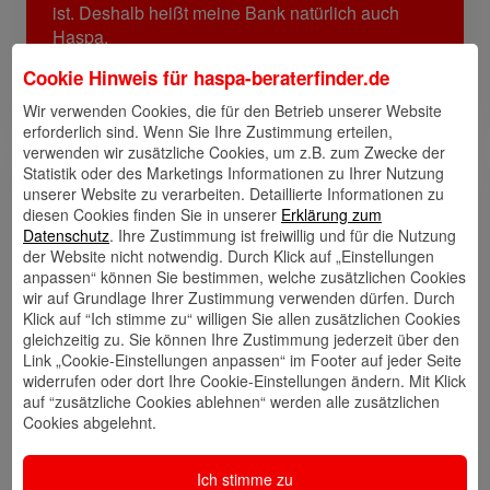
ist. Deshalb heißt meine Bank natürlich auch
Haspa.
In meiner Freizeit verreise ich gern in alle Welt,
Cookie Hinweis für
haspa-beraterfinder.de
freue mich aber immer wieder in den Hamburger
Hafen zurückzukehren.
Wir verwenden Cookies, die für den Betrieb unserer Website
erforderlich sind. Wenn Sie Ihre Zustimmung erteilen,
verwenden wir zusätzliche Cookies, um z.B. zum Zwecke der
Statistik oder des Marketings Informationen zu Ihrer Nutzung
Links
unserer Website zu verarbeiten. Detaillierte Informationen zu
diesen Cookies finden Sie in unserer
Erklärung zum
Datenschutz
. Ihre Zustimmung ist freiwillig und für die Nutzung
der Website nicht notwendig. Durch Klick auf „Einstellungen
anpassen“ können Sie bestimmen, welche zusätzlichen Cookies
Kontakt
Walletkarte
Rückrufwunsch
wir auf Grundlage Ihrer Zustimmung verwenden dürfen. Durch
speichern
hinzufügen
Klick auf “Ich stimme zu“ willigen Sie allen zusätzlichen Cookies
gleichzeitig zu. Sie können Ihre Zustimmung jederzeit über den
Link „Cookie-Einstellungen anpassen“ im Footer auf jeder Seite
widerrufen oder dort Ihre Cookie-Einstellungen ändern. Mit Klick
auf “zusätzliche Cookies ablehnen“ werden alle zusätzlichen
Website
🎊 Haspa-
🎯 Service-
Cookies abgelehnt.
Veranstaltungen
Center
Ich stimme zu