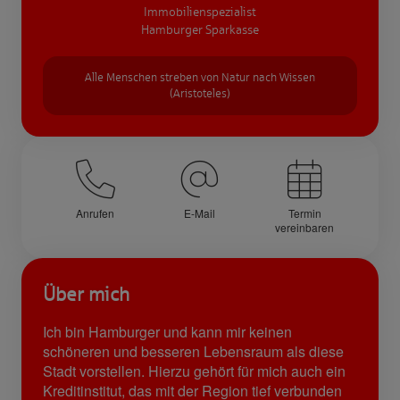
Immobilienspezialist
Hamburger Sparkasse
Alle Menschen streben von Natur nach Wissen
(Aristoteles)
Anrufen
E-Mail
Termin
vereinbaren
Über mich
Ich bin Hamburger und kann mir keinen
schöneren und besseren Lebensraum als diese
Stadt vorstellen. Hierzu gehört für mich auch ein
Kreditinstitut, das mit der Region tief verbunden