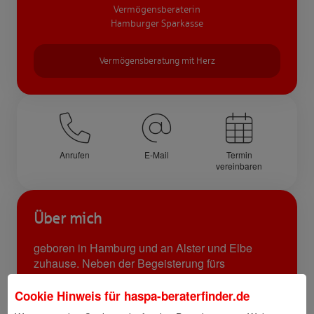
Vermögensberaterin
Hamburger Sparkasse
Vermögensberatung mit Herz
Anrufen
E-Mail
Termin
vereinbaren
Über mich
geboren in Hamburg und an Alster und Elbe
zuhause. Neben der Begeisterung fürs
Tortenbacken, verbringe ich meine Freizeit gern
auf den Golfplätzen der Region.
Cookie Hinweis für
haspa-beraterfinder.de