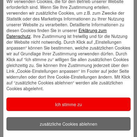
Wir verwenden Cookies, die für den Betrieb unserer Website
erforderlich sind. Wenn Sie Ihre Zustimmung erteilen,
Links
verwenden wir zusätzliche Cookies, um z.B. zum Zwecke der
Statistik oder des Marketings Informationen zu Ihrer Nutzung
unserer Website zu verarbeiten. Detaillierte Informationen zu
diesen Cookies finden Sie in unserer
Erklärung zum
Datenschutz
. Ihre Zustimmung ist freiwillig und für die Nutzung
der Website nicht notwendig. Durch Klick auf „Einstellungen
Kontakt
Walletkarte
Rückrufwunsch
speichern
hinzufügen
anpassen“ können Sie bestimmen, welche zusätzlichen Cookies
wir auf Grundlage Ihrer Zustimmung verwenden dürfen. Durch
Klick auf “Ich stimme zu“ willigen Sie allen zusätzlichen Cookies
gleichzeitig zu. Sie können Ihre Zustimmung jederzeit über den
Link „Cookie-Einstellungen anpassen“ im Footer auf jeder Seite
Website
🎊 Haspa-
🎯 Service-
widerrufen oder dort Ihre Cookie-Einstellungen ändern. Mit Klick
Veranstaltungen
Center
auf “zusätzliche Cookies ablehnen“ werden alle zusätzlichen
Cookies abgelehnt.
Ich stimme zu
🎁 Kunden
werben
Kunden
zusätzliche Cookies ablehnen