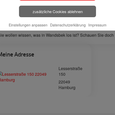
🔗 Haspa Social
Media
zusätzliche Cookies ablehnen
Mein Tipp für Sie in der Region…
Einstellungen anpassen
Datenschutzerklärung
Impressum
ie wollen wissen, was in Wandsbek los ist? Schauen Sie doch 
Meine Adresse
Lesserstraße
150
22049
Hamburg