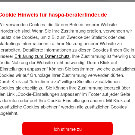
Cookie Hinweis für
haspa-beraterfinder.de
Wir verwenden Cookies, die für den Betrieb unserer Website
erforderlich sind. Wenn Sie Ihre Zustimmung erteilen, verwenden wir
zusätzliche Cookies, um z.B. zum Zwecke der Statistik oder des
Marketings Informationen zu Ihrer Nutzung unserer Website zu
verarbeiten. Detaillierte Informationen zu diesen Cookies finden Sie in
unserer
Erklärung zum Datenschutz
. Ihre Zustimmung ist freiwillig un
für die Nutzung der Website nicht notwendig. Durch Klick auf
Über mich
„Einstellungen anpassen“ können Sie bestimmen, welche zusätzliche
Cookies wir auf Grundlage Ihrer Zustimmung verwenden dürfen.
chon mein erstes Sparbuch habe ich bei der Haspa eröffnet. Mit
Durch Klick auf “Ich stimme zu“ willigen Sie allen zusätzlichen
ls Vermögensberater tätig und seit über 20 Jahren in der Filial
Cookies gleichzeitig zu. Sie können Ihre Zustimmung jederzeit über
den Link „Cookie-Einstellungen anpassen“ im Footer auf jeder Seite
widerrufen oder dort Ihre Cookie-Einstellungen ändern. Mit Klick auf
“zusätzliche Cookies ablehnen“ werden alle zusätzlichen Cookies
Meine Qu
Social Media
abgelehnt.
Fachberater
Ich stimme zu