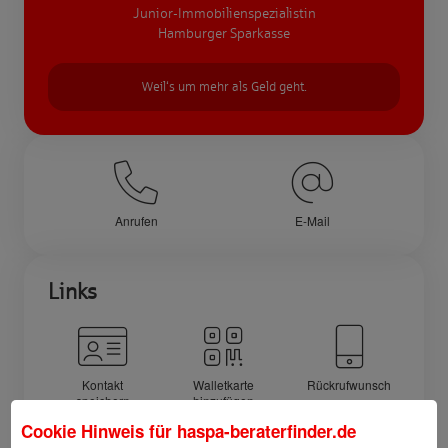
Junior-Immobilienspezialistin
Hamburger Sparkasse
Weil‘s um mehr als Geld geht.
Anrufen
E-Mail
Links
Kontakt
Walletkarte
Rückrufwunsch
speichern
hinzufügen
Cookie Hinweis für
haspa-beraterfinder.de