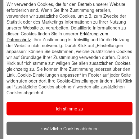
Wir verwenden Cookies, die für den Betrieb unserer Website
erforderlich sind. Wenn Sie Ihre Zustimmung erteilen,
Website
🎊 Haspa-
🎯 Service-
verwenden wir zusätzliche Cookies, um z.B. zum Zwecke der
Veranstaltungen
Center
Statistik oder des Marketings Informationen zu Ihrer Nutzung
unserer Website zu verarbeiten. Detaillierte Informationen zu
diesen Cookies finden Sie in unserer
Erklärung zum
Datenschutz
. Ihre Zustimmung ist freiwillig und für die Nutzung
der Website nicht notwendig. Durch Klick auf „Einstellungen
🎁 Kunden
anpassen“ können Sie bestimmen, welche zusätzlichen Cookies
werben
wir auf Grundlage Ihrer Zustimmung verwenden dürfen. Durch
Kunden
Klick auf “Ich stimme zu“ willigen Sie allen zusätzlichen Cookies
gleichzeitig zu. Sie können Ihre Zustimmung jederzeit über den
Link „Cookie-Einstellungen anpassen“ im Footer auf jeder Seite
Meine Qualifikation
widerrufen oder dort Ihre Cookie-Einstellungen ändern. Mit Klick
auf “zusätzliche Cookies ablehnen“ werden alle zusätzlichen
Zur Hamburger Sparkasse bin ich über ein
Cookies abgelehnt.
Schülerpraktikum gekommen, woraufhin ich mich
hier für die Ausbildung zur Bankkauffrau im Jahr
Ich stimme zu
2016 entschied. Nach erfolgreicher Beendigung
der Ausbildung habe ich 6 Jahre als
Finanzberaterin unsere Privatkund*innen
zusätzliche Cookies ablehnen
ganzheitlich zu Finanzthemen beraten. Meine
Weiterbildung zur Bankfachwirtin habe ich im