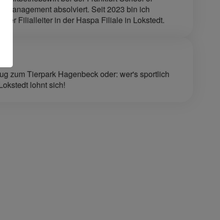
d Management absolviert. Seit 2023 bin ich
ender Filialleiter in der Haspa Filiale in Lokstedt.
ug zum Tierpark Hagenbeck oder: wer's sportlich
okstedt lohnt sich!