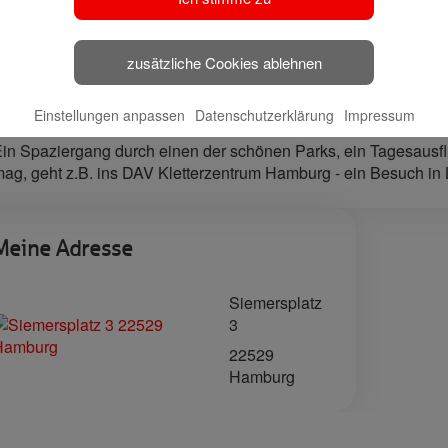
🔗 Haspa Social
Finance an
Media
stellvertret
zusätzliche Cookies ablehnen
Mein Tipp für Sie in der Region…
Einstellungen anpassen
Datenschutzerklärung
Impressum
in Spaziergang durch einen der schönen Parks, ein Tagesausfl
ag, geht z.B. ins DAV Kletterzentrum Hamburg - ein Besuch in L
Meine Adresse
Siemersplatz
3
22529
Hamburg