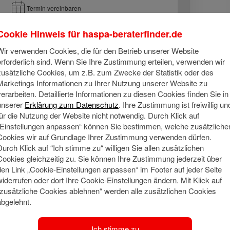
Termin vereinbaren
Cookie Hinweis für
haspa-beraterfinder.de
Wir verwenden Cookies, die für den Betrieb unserer Website
erforderlich sind. Wenn Sie Ihre Zustimmung erteilen, verwenden wir
zusätzliche Cookies, um z.B. zum Zwecke der Statistik oder des
Marketings Informationen zu Ihrer Nutzung unserer Website zu
verarbeiten. Detaillierte Informationen zu diesen Cookies finden Sie in
unserer
Erklärung zum Datenschutz
. Ihre Zustimmung ist freiwillig un
Über mich
für die Nutzung der Website nicht notwendig. Durch Klick auf
„Einstellungen anpassen“ können Sie bestimmen, welche zusätzliche
Cookies wir auf Grundlage Ihrer Zustimmung verwenden dürfen.
ch genieße es, in meiner Freizeit die Welt zu bereisen, Rennra
Durch Klick auf “Ich stimme zu“ willigen Sie allen zusätzlichen
ürfen im Terminkalender nicht fehlen.
Cookies gleichzeitig zu. Sie können Ihre Zustimmung jederzeit über
den Link „Cookie-Einstellungen anpassen“ im Footer auf jeder Seite
widerrufen oder dort Ihre Cookie-Einstellungen ändern. Mit Klick auf
Meine Qu
Social Media
“zusätzliche Cookies ablehnen“ werden alle zusätzlichen Cookies
abgelehnt.
Meine Ausb
Haspa abge
ich meinen 
Ich stimme zu