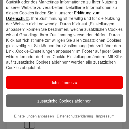
Statistik oder des Marketings Informationen zu Ihrer Nutzung
Konsolidierung von Verbindlichkeiten, hier helfe
unserer Website zu verarbeiten. Detaillierte Informationen zu
ich mit meiner Erfahrung weiter. Darüber hinaus
diesen Cookies finden Sie in unserer
Erklärung zum
besitze ich ein breites Fachwissen auch in allen
Datenschutz
. Ihre Zustimmung ist freiwillig und für die Nutzung
anderen Bereichen des Finanzwesens.
der Website nicht notwendig. Durch Klick auf „Einstellungen
anpassen“ können Sie bestimmen, welche zusätzlichen Cookies
wir auf Grundlage Ihrer Zustimmung verwenden dürfen. Durch
Klick auf “Ich stimme zu“ willigen Sie allen zusätzlichen Cookies
Links
gleichzeitig zu. Sie können Ihre Zustimmung jederzeit über den
Link „Cookie-Einstellungen anpassen“ im Footer auf jeder Seite
widerrufen oder dort Ihre Cookie-Einstellungen ändern. Mit Klick
auf “zusätzliche Cookies ablehnen“ werden alle zusätzlichen
Cookies abgelehnt.
Kontakt
Walletkarte
Rückrufwunsch
speichern
hinzufügen
Ich stimme zu
zusätzliche Cookies ablehnen
Website
🎊 Haspa-
🎯 Service-
Veranstaltungen
Center
Einstellungen anpassen
Datenschutzerklärung
Impressum