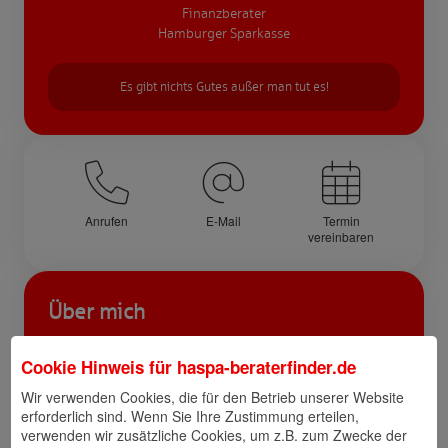
Finanzberater
Hamburger Sparkasse
Es gibt nichts Gutes außer man tut es!
Anrufen
E-Mail
Termin
vereinbaren
Über mich
Ich habe eine mehr als 20 jährige
Cookie Hinweis für
haspa-beraterfinder.de
Berufserfahrung. Mein Schwerpunkt lag in den
letzten Jahren
Wir verwenden Cookies, die für den Betrieb unserer Website
erforderlich sind. Wenn Sie Ihre Zustimmung erteilen,
im Bereich der Finanzierungen für Privatkunden.
verwenden wir zusätzliche Cookies, um z.B. zum Zwecke der
Ob die Finanzierung eines Autos oder die