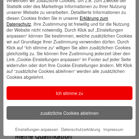
verwenden wir zusätzliche Cookies, um z.B. zum Zwecke der
Statistik oder des Marketings Informationen zu Ihrer Nutzung
Links
unserer Website zu verarbeiten. Detaillierte Informationen zu
diesen Cookies finden Sie in unserer
Erklärung zum
Datenschutz
. Ihre Zustimmung ist freiwillig und für die Nutzung
der Website nicht notwendig. Durch Klick auf „Einstellungen
anpassen“ können Sie bestimmen, welche zusätzlichen Cookies
Kontakt
Walletkarte
Rückrufwunsch
wir auf Grundlage Ihrer Zustimmung verwenden dürfen. Durch
speichern
hinzufügen
Klick auf “Ich stimme zu“ willigen Sie allen zusätzlichen Cookies
gleichzeitig zu. Sie können Ihre Zustimmung jederzeit über den
Link „Cookie-Einstellungen anpassen“ im Footer auf jeder Seite
widerrufen oder dort Ihre Cookie-Einstellungen ändern. Mit Klick
auf “zusätzliche Cookies ablehnen“ werden alle zusätzlichen
Website
🎊 Haspa-
🎯 Service-
Veranstaltungen
Center
Cookies abgelehnt.
Ich stimme zu
🎁 Kunden
werben
zusätzliche Cookies ablehnen
Kunden
Einstellungen anpassen
Datenschutzerklärung
Impressum
Meine Qualifikation