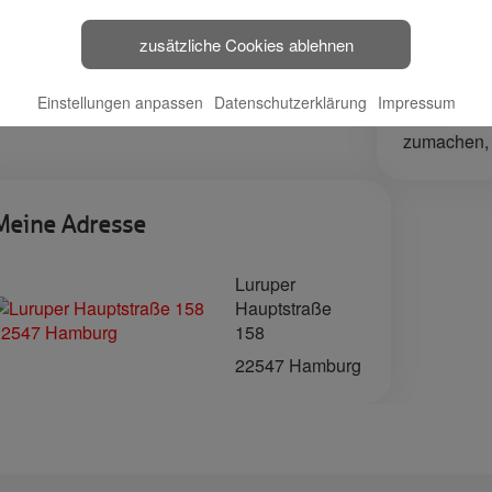
bewegen. Z
🔗 Haspa Social
Garten der 
zusätzliche Cookies ablehnen
Media
sowie them
Volkspark b
Einstellungen anpassen
Datenschutzerklärung
Impressum
Dabei lohnt
zumachen, w
Meine Adresse
Luruper
Hauptstraße
158
22547 Hamburg