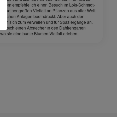
udem empfehle ich einen Besuch im Loki-Schmidt-
mit seiner großen Vielfalt an Pflanzen aus aller Welt
atischen Anlagen beeindruckt. Aber auch der
ietet sich zum verweilen und für Spaziergänge an.
 es sich einen Abstecher in den Dahliengarten
o sie eine bunte Blumen Vielfalt erleben.