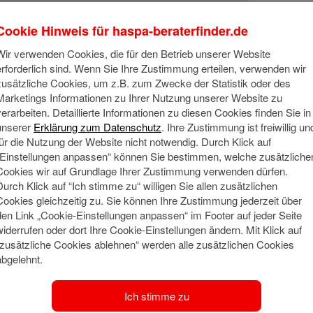
Cookie Hinweis für
haspa-beraterfinder.de
Wir verwenden Cookies, die für den Betrieb unserer Website
erforderlich sind. Wenn Sie Ihre Zustimmung erteilen, verwenden wir
zusätzliche Cookies, um z.B. zum Zwecke der Statistik oder des
Marketings Informationen zu Ihrer Nutzung unserer Website zu
verarbeiten. Detaillierte Informationen zu diesen Cookies finden Sie in
unserer
Erklärung zum Datenschutz
. Ihre Zustimmung ist freiwillig un
für die Nutzung der Website nicht notwendig. Durch Klick auf
Über mich
„Einstellungen anpassen“ können Sie bestimmen, welche zusätzliche
Cookies wir auf Grundlage Ihrer Zustimmung verwenden dürfen.
Durch Klick auf “Ich stimme zu“ willigen Sie allen zusätzlichen
ch bin ein Familienmensch, mit meiner Familie verbringe ich vi
Cookies gleichzeitig zu. Sie können Ihre Zustimmung jederzeit über
nternehmungen an die Nord- und Ostsee aber auch entlang der
den Link „Cookie-Einstellungen anpassen“ im Footer auf jeder Seite
o ich als ehrenamtlicher Trainer bei einem Verein in der Region 
widerrufen oder dort Ihre Cookie-Einstellungen ändern. Mit Klick auf
“zusätzliche Cookies ablehnen“ werden alle zusätzlichen Cookies
abgelehnt.
Mein Tip
Social Media
Entlang der
Ich stimme zu
baumeln zu