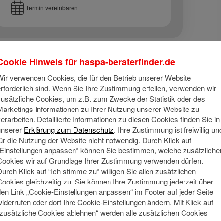
Termin vereinbaren
Cookie Hinweis für
haspa-beraterfinder.de
Wir verwenden Cookies, die für den Betrieb unserer Website
erforderlich sind. Wenn Sie Ihre Zustimmung erteilen, verwenden wir
zusätzliche Cookies, um z.B. zum Zwecke der Statistik oder des
Marketings Informationen zu Ihrer Nutzung unserer Website zu
Über mich
verarbeiten. Detaillierte Informationen zu diesen Cookies finden Sie in
unserer
Erklärung zum Datenschutz
. Ihre Zustimmung ist freiwillig un
ls Familienvater bin ich von Geburt an fest mit der Region Eide
für die Nutzung der Website nicht notwendig. Durch Klick auf
eine Wochenenden und Urlaube mit der Familie an der Ostsee 
„Einstellungen anpassen“ können Sie bestimmen, welche zusätzliche
al gerne im Garten.
Cookies wir auf Grundlage Ihrer Zustimmung verwenden dürfen.
Durch Klick auf “Ich stimme zu“ willigen Sie allen zusätzlichen
Cookies gleichzeitig zu. Sie können Ihre Zustimmung jederzeit über
Meine Qu
Social Media
den Link „Cookie-Einstellungen anpassen“ im Footer auf jeder Seite
widerrufen oder dort Ihre Cookie-Einstellungen ändern. Mit Klick auf
Seit fast 2
“zusätzliche Cookies ablehnen“ werden alle zusätzlichen Cookies
Berücksich