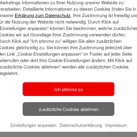
Marketings Informationen zu Ihrer Nutzung unserer Website zu
Termin vereinbaren
verarbeiten. Detaillierte Informationen zu diesen Cookies finden Sie in
unserer
Erklärung zum Datenschutz
. Ihre Zustimmung ist freiwillig un
für die Nutzung der Website nicht notwendig. Durch Klick auf
„Einstellungen anpassen“ können Sie bestimmen, welche zusätzliche
Cookies wir auf Grundlage Ihrer Zustimmung verwenden dürfen.
Durch Klick auf “Ich stimme zu“ willigen Sie allen zusätzlichen
Cookies gleichzeitig zu. Sie können Ihre Zustimmung jederzeit über
den Link „Cookie-Einstellungen anpassen“ im Footer auf jeder Seite
widerrufen oder dort Ihre Cookie-Einstellungen ändern. Mit Klick auf
“zusätzliche Cookies ablehnen“ werden alle zusätzlichen Cookies
Meine Qu
Social Media
abgelehnt.
Ausbildung
Wirtschafts
Ich stimme zu
🔗 Haspa Social
Media
zusätzliche Cookies ablehnen
Meine Adresse
Einstellungen anpassen
Datenschutzerklärung
Impressum