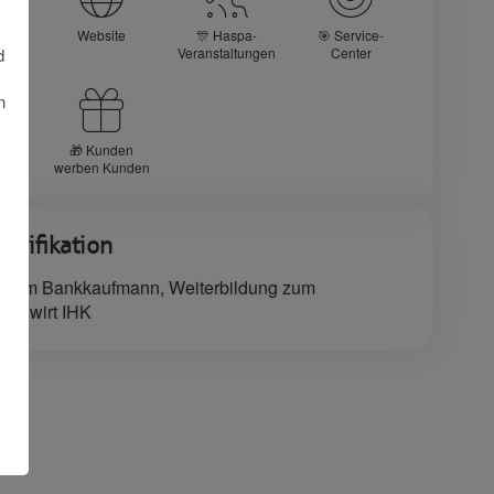
Website
🎊 Haspa-
🎯 Service-
d
Veranstaltungen
Center
n
🎁 Kunden
werben Kunden
alifikation
 zum Bankkaufmann, Weiterbildung zum
fachwirt IHK