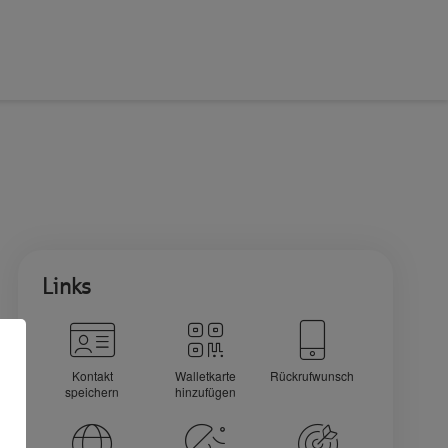
Links
Kontakt
Walletkarte
Rückrufwunsch
speichern
hinzufügen