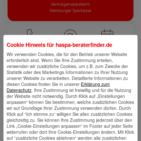
Vermögensberaterin
Hamburger Sparkasse
Cookie Hinweis für
haspa-beraterfinder.de
Anrufen
E-Mail
Termin
vereinbaren
Wir verwenden Cookies, die für den Betrieb unserer Website
erforderlich sind. Wenn Sie Ihre Zustimmung erteilen,
verwenden wir zusätzliche Cookies, um z.B. zum Zwecke der
Statistik oder des Marketings Informationen zu Ihrer Nutzung
Links
unserer Website zu verarbeiten. Detaillierte Informationen zu
diesen Cookies finden Sie in unserer
Erklärung zum
Datenschutz
. Ihre Zustimmung ist freiwillig und für die Nutzung
der Website nicht notwendig. Durch Klick auf „Einstellungen
anpassen“ können Sie bestimmen, welche zusätzlichen Cookies
Kontakt
Walletkarte
Rückrufwunsch
wir auf Grundlage Ihrer Zustimmung verwenden dürfen. Durch
speichern
hinzufügen
Klick auf “Ich stimme zu“ willigen Sie allen zusätzlichen Cookies
gleichzeitig zu. Sie können Ihre Zustimmung jederzeit über den
Link „Cookie-Einstellungen anpassen“ im Footer auf jeder Seite
widerrufen oder dort Ihre Cookie-Einstellungen ändern. Mit Klick
auf “zusätzliche Cookies ablehnen“ werden alle zusätzlichen
Website
🎊 Haspa-
🎯 Service-