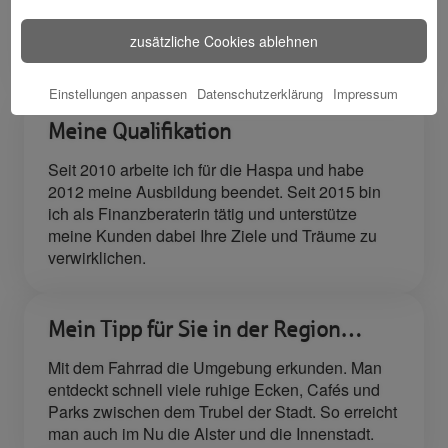
🎁 Kunden
zusätzliche Cookies ablehnen
werben
Kunden
Einstellungen anpassen
Datenschutzerklärung
Impressum
Meine Qualifikation
Seit 2010 arbeite ich für die Haspa und habe
2012 meine Ausbildung beendet. Seit 2015 bin
ich als Finanzberaterin tätig und unterstütze
meine Kunden dabei Ihre Ziele und Träume zu
verwirklichen.
Mein Tipp für Sie in der Region…
Mit dem Fahrrad die Umgebung erkunden. Man
entdeckt schnell viele ruhige Ecken, Cafés und
Parks zwischen dem Trubel der Stadt. So erreicht
man auch im Nu die Alster und die Innenstadt.