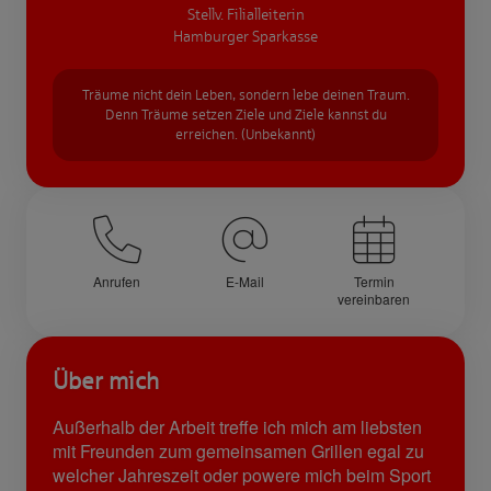
Stellv. Filialleiterin
Hamburger Sparkasse
Träume nicht dein Leben, sondern lebe deinen Traum.
Denn Träume setzen Ziele und Ziele kannst du
erreichen. (Unbekannt)
Anrufen
E-Mail
Termin
vereinbaren
Über mich
Außerhalb der Arbeit treffe ich mich am liebsten
mit Freunden zum gemeinsamen Grillen egal zu
welcher Jahreszeit oder powere mich beim Sport