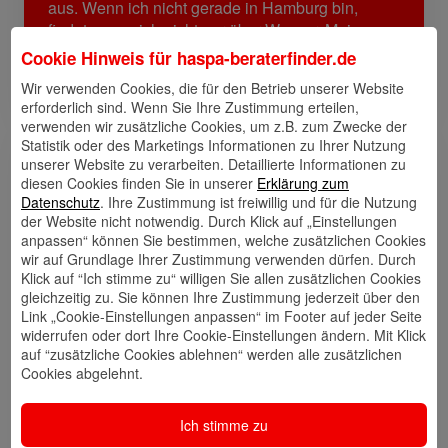
aus. Wenn ich nicht gerade in Hamburg bin,
findet man mich nicht nur über Wasser. Mein
Mann und ich sind leidenschaftliche Taucher und
Cookie Hinweis für
haspa-beraterfinder.de
so erkunden wir unsere Urlaubsländer meistens
Wir verwenden Cookies, die für den Betrieb unserer Website
nicht nur an Land, sondern auch unter Wasser.
erforderlich sind. Wenn Sie Ihre Zustimmung erteilen,
verwenden wir zusätzliche Cookies, um z.B. zum Zwecke der
Statistik oder des Marketings Informationen zu Ihrer Nutzung
unserer Website zu verarbeiten. Detaillierte Informationen zu
Links
diesen Cookies finden Sie in unserer
Erklärung zum
Datenschutz
. Ihre Zustimmung ist freiwillig und für die Nutzung
der Website nicht notwendig. Durch Klick auf „Einstellungen
anpassen“ können Sie bestimmen, welche zusätzlichen Cookies
wir auf Grundlage Ihrer Zustimmung verwenden dürfen. Durch
Kontakt
Walletkarte
Rückrufwunsch
Klick auf “Ich stimme zu“ willigen Sie allen zusätzlichen Cookies
speichern
hinzufügen
gleichzeitig zu. Sie können Ihre Zustimmung jederzeit über den
Link „Cookie-Einstellungen anpassen“ im Footer auf jeder Seite
widerrufen oder dort Ihre Cookie-Einstellungen ändern. Mit Klick
auf “zusätzliche Cookies ablehnen“ werden alle zusätzlichen
Website
🎊 Haspa-
🎯 Service-
Cookies abgelehnt.
Veranstaltungen
Center
Ich stimme zu