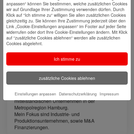
anpassen“ können Sie bestimmen, welche zusätzlichen Cookies
wir auf Grundlage Ihrer Zustimmung verwenden dürfen. Durch
Website
🎊 Haspa-
🎯 Service-
Klick auf “Ich stimme zu“ willigen Sie allen zusätzlichen Cookies
Veranstaltungen
Center
gleichzeitig zu. Sie können Ihre Zustimmung jederzeit über den
Link „Cookie-Einstellungen anpassen“ im Footer auf jeder Seite
widerrufen oder dort Ihre Cookie-Einstellungen ändern. Mit Klick
auf “zusätzliche Cookies ablehnen“ werden alle zusätzlichen
Cookies abgelehnt.
🎁 Kunden
werben
Kunden
Ich stimme zu
Meine Qualifikation
zusätzliche Cookies ablehnen
Sparkassenbetriebswirt mit langjähriger
Einstellungen anpassen
Datenschutzerklärung
Impressum
Erfahrung in der Betreuung und Finanzierung von
mittelständischen Unternehmen in der
Metropolregion Hamburg.
Mein Fokus sind Industrie- und
Produktionsunternehmen, sowie M&A
Finanzierungen.