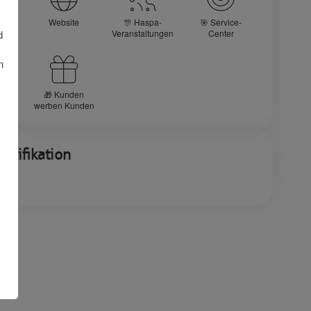
Website
🎊 Haspa-
🎯 Service-
d
Veranstaltungen
Center
n
🎁 Kunden
werben Kunden
alifikation
rt