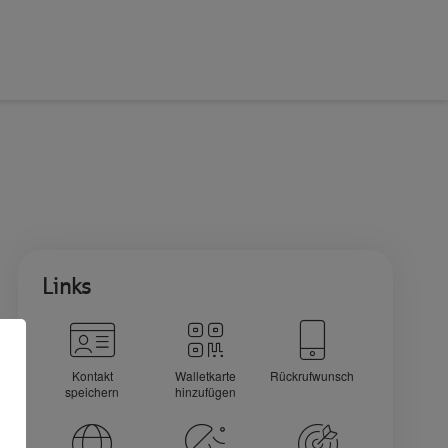
Links
Kontakt
Walletkarte
Rückrufwunsch
speichern
hinzufügen