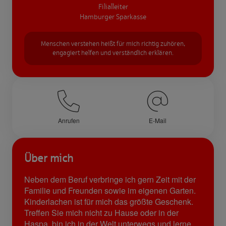
Filialleiter
Hamburger Sparkasse
Menschen verstehen heißt für mich richtig zuhören,
engagiert helfen und verständlich erklären.
Anrufen
E-Mail
Über mich
Neben dem Beruf verbringe ich gern Zeit mit der
Familie und Freunden sowie im eigenen Garten.
Kinderlachen ist für mich das größte Geschenk.
Treffen Sie mich nicht zu Hause oder in der
Haspa, bin ich in der Welt unterwegs und lerne