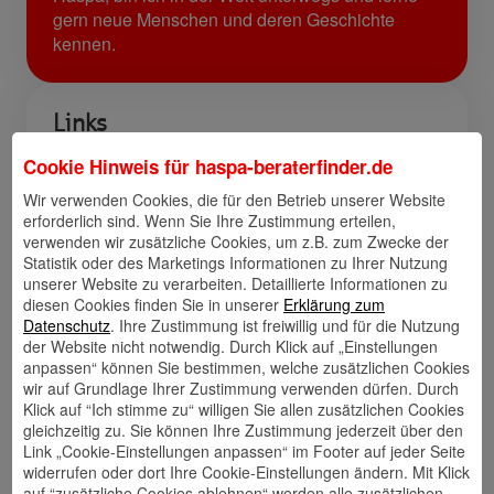
gern neue Menschen und deren Geschichte
kennen.
Links
Cookie Hinweis für
haspa-beraterfinder.de
Wir verwenden Cookies, die für den Betrieb unserer Website
erforderlich sind. Wenn Sie Ihre Zustimmung erteilen,
Kontakt
Walletkarte
Rückrufwunsch
verwenden wir zusätzliche Cookies, um z.B. zum Zwecke der
speichern
hinzufügen
Statistik oder des Marketings Informationen zu Ihrer Nutzung
unserer Website zu verarbeiten. Detaillierte Informationen zu
diesen Cookies finden Sie in unserer
Erklärung zum
Datenschutz
. Ihre Zustimmung ist freiwillig und für die Nutzung
der Website nicht notwendig. Durch Klick auf „Einstellungen
Website
🎊 Haspa-
🎯 Service-
Veranstaltungen
Center
anpassen“ können Sie bestimmen, welche zusätzlichen Cookies
wir auf Grundlage Ihrer Zustimmung verwenden dürfen. Durch
Klick auf “Ich stimme zu“ willigen Sie allen zusätzlichen Cookies
gleichzeitig zu. Sie können Ihre Zustimmung jederzeit über den
Link „Cookie-Einstellungen anpassen“ im Footer auf jeder Seite
🎁 Kunden
widerrufen oder dort Ihre Cookie-Einstellungen ändern. Mit Klick
werben
auf “zusätzliche Cookies ablehnen“ werden alle zusätzlichen