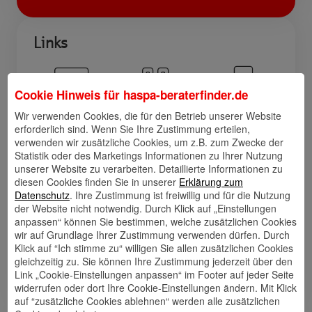
Links
Cookie Hinweis für
haspa-beraterfinder.de
Kontakt
Walletkarte
Rückrufwunsch
Wir verwenden Cookies, die für den Betrieb unserer Website
speichern
hinzufügen
erforderlich sind. Wenn Sie Ihre Zustimmung erteilen,
verwenden wir zusätzliche Cookies, um z.B. zum Zwecke der
Statistik oder des Marketings Informationen zu Ihrer Nutzung
unserer Website zu verarbeiten. Detaillierte Informationen zu
diesen Cookies finden Sie in unserer
Erklärung zum
Website
🎊 Haspa-
🎯 Service-
Datenschutz
. Ihre Zustimmung ist freiwillig und für die Nutzung
Veranstaltungen
Center
der Website nicht notwendig. Durch Klick auf „Einstellungen
anpassen“ können Sie bestimmen, welche zusätzlichen Cookies
wir auf Grundlage Ihrer Zustimmung verwenden dürfen. Durch
Klick auf “Ich stimme zu“ willigen Sie allen zusätzlichen Cookies
🎁 Kunden
gleichzeitig zu. Sie können Ihre Zustimmung jederzeit über den
werben
Link „Cookie-Einstellungen anpassen“ im Footer auf jeder Seite
Kunden
widerrufen oder dort Ihre Cookie-Einstellungen ändern. Mit Klick
auf “zusätzliche Cookies ablehnen“ werden alle zusätzlichen