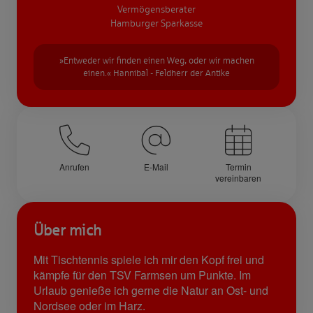
Vermögensberater
Hamburger Sparkasse
»Entweder wir finden einen Weg, oder wir machen
einen.« Hannibal - Feldherr der Antike
Anrufen
E-Mail
Termin
vereinbaren
Über mich
Mit Tischtennis spiele ich mir den Kopf frei und
kämpfe für den TSV Farmsen um Punkte. Im
Urlaub genieße ich gerne die Natur an Ost- und
Nordsee oder im Harz.