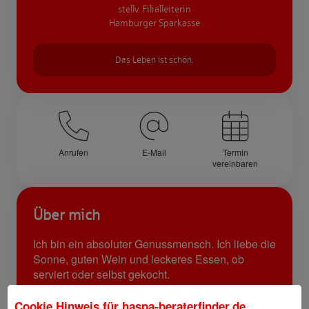
stellv. Filialleiterin
Hamburger Sparkasse
Das Leben ist schön.
Anrufen
E-Mail
Termin
vereinbaren
Über mich
Ich bin ein absoluter Genussmensch. Ich liebe die
Sonne, guten Wein und leckeres Essen, ob
serviert oder selbst gekocht.
In den Sommermonaten bewirtschafte ich mit
meiner Familie unseren kleinen Bio-Mietacker vor
Cookie Hinweis für
haspa-beraterfinder.de