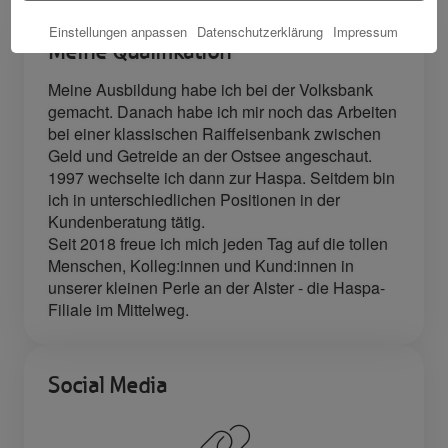
Einstellungen anpassen
Datenschutzerklärung
Impressum
Meine Qualifikation
Meine Ausbildung habe ich bei der Volksbank
gemacht. Danach habe ich mir noch das Arbeiten
bei einer klassischen Raiffeisenbank zwischen
Geld und Getreide an der Ostsee angeschaut.
1997 wechselte ich dann zur Haspa. Seitdem bin
ich in unterschiedlichen Positionen in der
Kundenberatung tätig.
Seit 2018 freue ich mich jeden Tag auf die tollen
Menschen, Kolleg:innen und Kund:innen in
unserer kleinen Perle an der Alster - die Haspa-
Filiale im Mittelweg.
Social Media