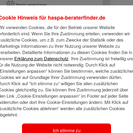
Termin vereinbaren
Cookie Hinweis für
haspa-beraterfinder.de
Wir verwenden Cookies, die für den Betrieb unserer Website
erforderlich sind. Wenn Sie Ihre Zustimmung erteilen, verwenden wir
zusätzliche Cookies, um z.B. zum Zwecke der Statistik oder des
Marketings Informationen zu Ihrer Nutzung unserer Website zu
verarbeiten. Detaillierte Informationen zu diesen Cookies finden Sie in
unserer
Erklärung zum Datenschutz
. Ihre Zustimmung ist freiwillig un
für die Nutzung der Website nicht notwendig. Durch Klick auf
Über mich
„Einstellungen anpassen“ können Sie bestimmen, welche zusätzliche
Cookies wir auf Grundlage Ihrer Zustimmung verwenden dürfen.
ch bin nee Hambuger Deern, mittlerweile wohne ich mit meiner 
Durch Klick auf “Ich stimme zu“ willigen Sie allen zusätzlichen
esen, Anfeuern beim Fußball und mit Freunden treffen.
Cookies gleichzeitig zu. Sie können Ihre Zustimmung jederzeit über
den Link „Cookie-Einstellungen anpassen“ im Footer auf jeder Seite
widerrufen oder dort Ihre Cookie-Einstellungen ändern. Mit Klick auf
Meine Qu
Social Media
“zusätzliche Cookies ablehnen“ werden alle zusätzlichen Cookies
abgelehnt.
Ich habe 1
Danach hab
Ich stimme zu
von Hamburg