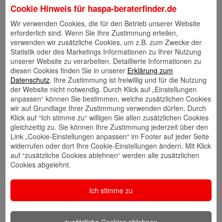
Hamburg und teste gerne am Wochenende mit
Cookie Hinweis für
haspa-beraterfinder.de
Freunden verschiedene Restaurants.
Wir verwenden Cookies, die für den Betrieb unserer Website
erforderlich sind. Wenn Sie Ihre Zustimmung erteilen,
verwenden wir zusätzliche Cookies, um z.B. zum Zwecke der
Statistik oder des Marketings Informationen zu Ihrer Nutzung
Links
unserer Website zu verarbeiten. Detaillierte Informationen zu
diesen Cookies finden Sie in unserer
Erklärung zum
Datenschutz
. Ihre Zustimmung ist freiwillig und für die Nutzung
der Website nicht notwendig. Durch Klick auf „Einstellungen
anpassen“ können Sie bestimmen, welche zusätzlichen Cookies
Kontakt
Walletkarte
Rückrufwunsch
wir auf Grundlage Ihrer Zustimmung verwenden dürfen. Durch
speichern
hinzufügen
Klick auf “Ich stimme zu“ willigen Sie allen zusätzlichen Cookies
gleichzeitig zu. Sie können Ihre Zustimmung jederzeit über den
Link „Cookie-Einstellungen anpassen“ im Footer auf jeder Seite
widerrufen oder dort Ihre Cookie-Einstellungen ändern. Mit Klick
Website
🎊 Haspa-
🎯 Service-
auf “zusätzliche Cookies ablehnen“ werden alle zusätzlichen
Veranstaltungen
Center
Cookies abgelehnt.
Ich stimme zu
🎁 Kunden
werben
zusätzliche Cookies ablehnen