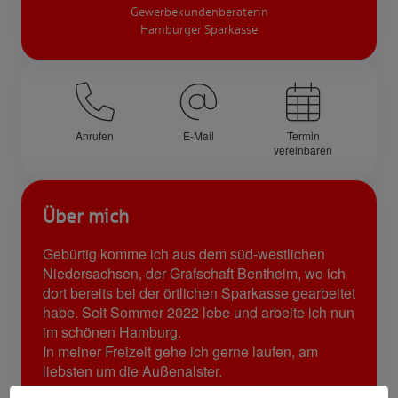
Gewerbekundenberaterin
Hamburger Sparkasse
Anrufen
E-Mail
Termin
vereinbaren
Über mich
Gebürtig komme ich aus dem süd-westlichen
Niedersachsen, der Grafschaft Bentheim, wo ich
dort bereits bei der örtlichen Sparkasse gearbeitet
habe. Seit Sommer 2022 lebe und arbeite ich nun
im schönen Hamburg.
In meiner Freizeit gehe ich gerne laufen, am
liebsten um die Außenalster.
Außerdem liebe ich die vielfältige Kulinarik in