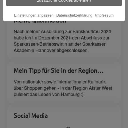
Kunden
Einstellungen anpassen
Datenschutzerklärung
Impressum
Meine Qualifikation
Nach meiner Ausbildung zur Bankkauffrau 2020
habe ich im Dezember 2021 den Abschluss zur
Sparkassen-Betriebswirtin an der Sparkassen
Akademie Hannover abgeschlossen.
Mein Tipp für Sie in der Region…
Von nationaler sowie internationaler Kulinarik
über Shoppen gehen - in der Region Alster West
pulsiert das Leben von Hamburg :)
Social Media