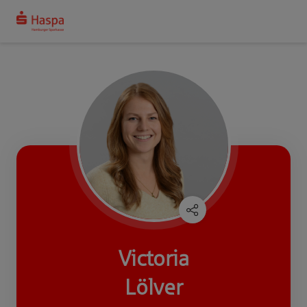
Victoria
Lölver